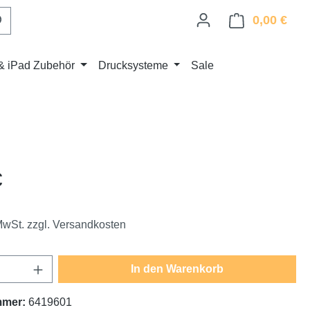
0,00 €
Ware
& iPad Zubehör
Drucksysteme
Sale
eis:
€
 MwSt. zzgl. Versandkosten
Anzahl: Gib den gewünschten Wert ein oder
In den Warenkorb
mmer:
6419601