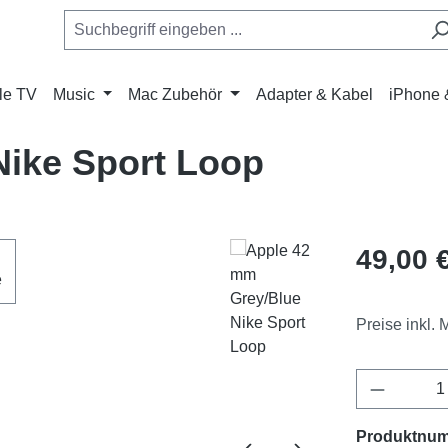
le TV
Music
Mac Zubehör
Adapter & Kabel
iPhone 
Nike Sport Loop
Regulärer Pr
49,00 
Preise inkl.
Produkt 
Produktnu