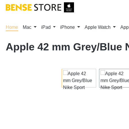
m Hauptinhalt springen
Zur Suche springen
Zur Hauptnavigation springen
Home
Mac
iPad
iPhone
Apple Watch
App
Apple 42 mm Grey/Blue 
Bildergalerie überspringen