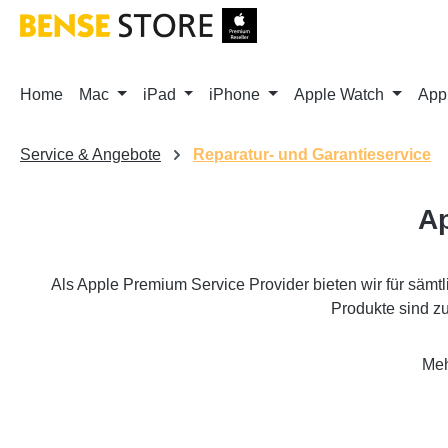
m Hauptinhalt springen
Zur Suche springen
Zur Hauptnavigation springen
Home
Mac
iPad
iPhone
Apple Watch
App
Service & Angebote
Reparatur- und Garantieservice
Ap
Als Apple Premium Service Provider bieten wir für sämt
Produkte sind z
Meh