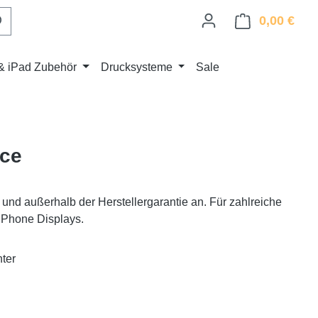
0,00 €
Ware
& iPad Zubehör
Drucksysteme
Sale
ice
und außerhalb der Herstellergarantie an. Für zahlreiche
iPhone Displays.
nter