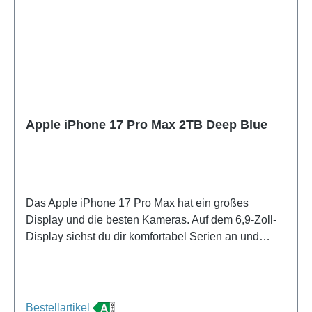
Apple iPhone 17 Pro Max 2TB Deep Blue
Das Apple iPhone 17 Pro Max hat ein großes
Display und die besten Kameras. Auf dem 6,9-Zoll-
Display siehst du dir komfortabel Serien an und
spielst deine Lieblingsgames. Dieses besonders
große und schwere Handy lässt sich schwer mit
einer Hand bedienen und passt nicht in jede
Hosentasche. Mit dem iPhone 17 Pro Max gelingen
Bestellartikel