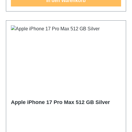
In den Warenkorb
Da das iPhone 17 Pro Max den leistungsstärksten
Apple Chip hat, verwendest du die
leistungshungrigsten Apps und Games ohne
Stocken. Wenn du ganze Serienstaffeln
herunterlädst und viele Fotos und Videos machst,
musst du innerhalb eines Jahres Dateien löschen.
Apple iPhone 17 Pro Max 512 GB Silver