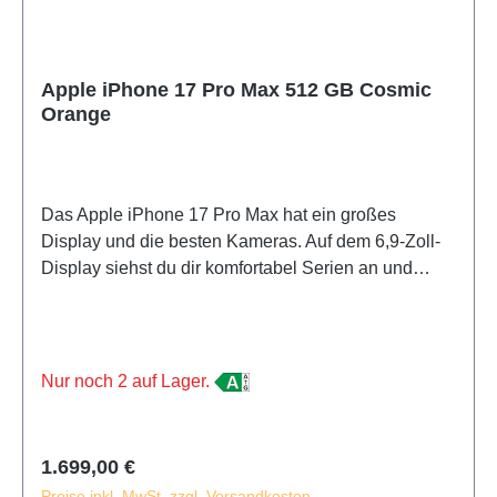
Apple iPhone 17 Pro Max 512 GB Cosmic
Orange
Das Apple iPhone 17 Pro Max hat ein großes
Display und die besten Kameras. Auf dem 6,9-Zoll-
Display siehst du dir komfortabel Serien an und
spielst deine Lieblingsgames. Dieses besonders
große und schwere Handy lässt sich schwer mit
einer Hand bedienen und passt nicht in jede
Hosentasche. Mit dem iPhone 17 Pro Max gelingen
Nur noch 2 auf Lager.
dir immer scharfe Fotos, auch bei Dunkelheit. Dank
des Teleobjektivs zoomst du nah heran, ohne dass
deine Fotos unscharf werden. Das
Regulärer Preis:
1.699,00 €
Weitwinkelobjektiv verwendest du für weite
Preise inkl. MwSt. zzgl. Versandkosten