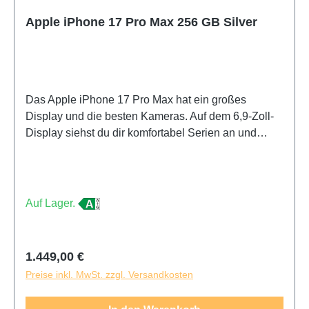
Apple iPhone 17 Pro Max 256 GB Silver
Das Apple iPhone 17 Pro Max hat ein großes
Display und die besten Kameras. Auf dem 6,9-Zoll-
Display siehst du dir komfortabel Serien an und
spielst deine Lieblingsgames. Dieses besonders
große und schwere Handy lässt sich schwer mit
einer Hand bedienen und passt nicht in jede
Hosentasche. Mit dem iPhone 17 Pro Max gelingen
Auf Lager.
dir immer scharfe Fotos, auch bei Dunkelheit. Dank
des Teleobjektivs zoomst du nah heran, ohne dass
deine Fotos unscharf werden. Das
Regulärer Preis:
1.449,00 €
Weitwinkelobjektiv verwendest du für weite
Preise inkl. MwSt. zzgl. Versandkosten
Panorama-Aufnahmen. Mit der verbesserten Selfie-
Kamera werden Fotos von dir selbst noch schärfer.