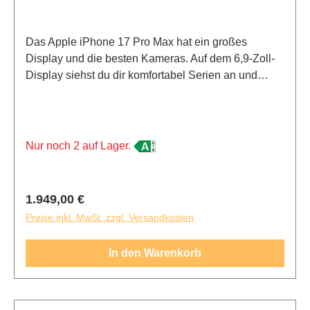
Das Apple iPhone 17 Pro Max hat ein großes
Display und die besten Kameras. Auf dem 6,9-Zoll-
Display siehst du dir komfortabel Serien an und
spielst deine Lieblingsgames. Dieses besonders
große und schwere Handy lässt sich schwer mit
einer Hand bedienen und passt nicht in jede
Hosentasche. Mit dem iPhone 17 Pro Max gelingen
Nur noch 2 auf Lager.
dir immer scharfe Fotos, auch bei Dunkelheit. Dank
des Teleobjektivs zoomst du nah heran, ohne dass
deine Fotos unscharf werden. Das
Regulärer Preis:
1.949,00 €
Weitwinkelobjektiv verwendest du für weite
Preise inkl. MwSt. zzgl. Versandkosten
Panorama-Aufnahmen. Mit der verbesserten Selfie-
Kamera werden Fotos von dir selbst noch schärfer.
In den Warenkorb
Da das iPhone 17 Pro Max den leistungsstärksten
Apple Chip hat, verwendest du die
leistungshungrigsten Apps und Games ohne
Stocken. Wenn du ganze Serienstaffeln