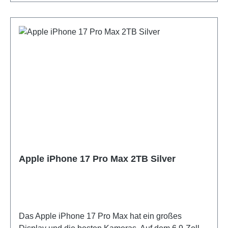
leistungshungrigsten Apps und Games ohne
Stocken. Wenn du ganze Serienstaffeln
herunterlädst und viele Fotos und Videos machst,
musst du innerhalb eines Jahres Dateien löschen.
Apple iPhone 17 Pro Max 2TB Silver
Das Apple iPhone 17 Pro Max hat ein großes