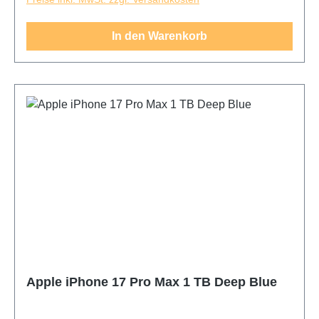
Panorama-Aufnahmen. Mit der verbesserten Selfie-
Kamera werden Fotos von dir selbst noch schärfer.
In den Warenkorb
Da das iPhone 17 Pro Max den leistungsstärksten
Apple Chip hat, verwendest du die
leistungshungrigsten Apps und Games ohne
Stocken. Wenn du ganze Serienstaffeln
herunterlädst und viele Fotos und Videos machst,
musst du innerhalb eines Jahres Dateien löschen.
Apple iPhone 17 Pro Max 1 TB Deep Blue