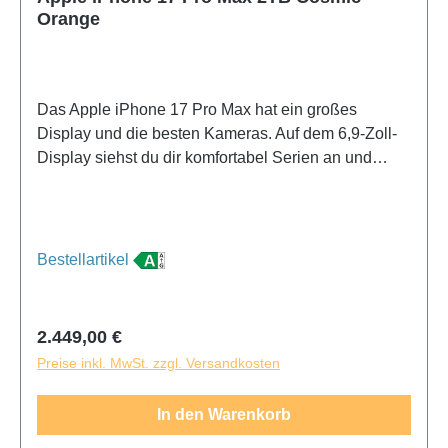
Orange
Das Apple iPhone 17 Pro Max hat ein großes
Display und die besten Kameras. Auf dem 6,9-Zoll-
Display siehst du dir komfortabel Serien an und
spielst deine Lieblingsgames. Dieses besonders
große und schwere Handy lässt sich schwer mit
einer Hand bedienen und passt nicht in jede
Hosentasche. Mit dem iPhone 17 Pro Max gelingen
Bestellartikel
dir immer scharfe Fotos, auch bei Dunkelheit. Dank
des Teleobjektivs zoomst du nah heran, ohne dass
deine Fotos unscharf werden. Das
Regulärer Preis:
2.449,00 €
Weitwinkelobjektiv verwendest du für weite
Preise inkl. MwSt. zzgl. Versandkosten
Panorama-Aufnahmen. Mit der verbesserten Selfie-
Kamera werden Fotos von dir selbst noch schärfer.
In den Warenkorb
Da das iPhone 17 Pro Max den leistungsstärksten
Apple Chip hat, verwendest du die