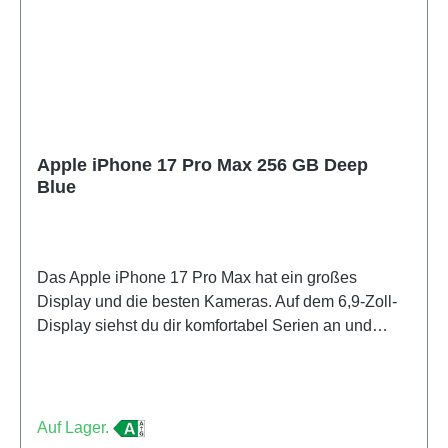
Apple iPhone 17 Pro Max 256 GB Deep
Blue
Das Apple iPhone 17 Pro Max hat ein großes
Display und die besten Kameras. Auf dem 6,9-Zoll-
Display siehst du dir komfortabel Serien an und
spielst deine Lieblingsgames. Dieses besonders
große und schwere Handy lässt sich schwer mit
einer Hand bedienen und passt nicht in jede
Hosentasche. Mit dem iPhone 17 Pro Max gelingen
Auf Lager.
dir immer scharfe Fotos, auch bei Dunkelheit. Dank