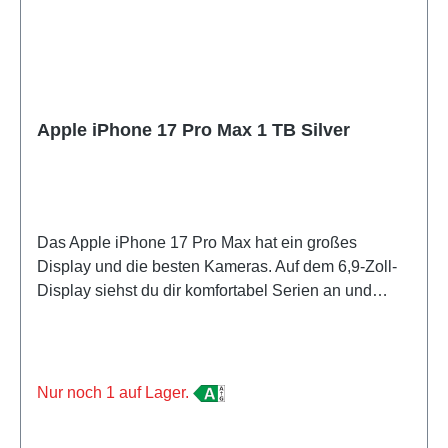
Apple iPhone 17 Pro Max 1 TB Silver
Das Apple iPhone 17 Pro Max hat ein großes
Display und die besten Kameras. Auf dem 6,9-Zoll-
Display siehst du dir komfortabel Serien an und
spielst deine Lieblingsgames. Dieses besonders
große und schwere Handy lässt sich schwer mit
einer Hand bedienen und passt nicht in jede
Hosentasche. Mit dem iPhone 17 Pro Max gelingen
Nur noch 1 auf Lager.
dir immer scharfe Fotos, auch bei Dunkelheit. Dank
des Teleobjektivs zoomst du nah heran, ohne dass