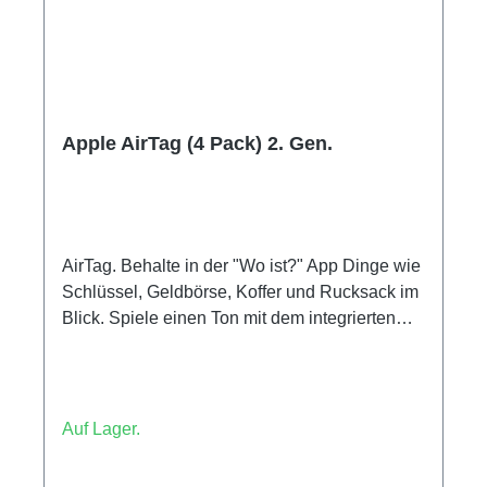
Apple AirTag (4 Pack) 2. Gen.
AirTag. Behalte in der "Wo ist?" App Dinge wie
Schlüssel, Geldbörse, Koffer und Rucksack im
Blick. Spiele einen Ton mit dem integrierten
Lautsprecher ab oder sage einfach "Hey Siri,
wo ist mein Sportbeutel?" Mit ausgewählten
iPhone Modellen kann dich die genaue Suche
direkt zu deinem AirTag in der Nähe führen. Ist
Auf Lager.
es weiter entfernt, helfen dir hunderte Millionen
Apple Geräte im "Wo ist?" Netzwerk bei der