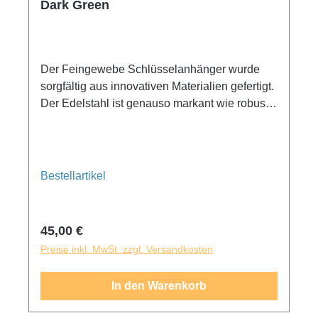
Dark Green
Der Feingewebe Schlüsselanhänger wurde
sorgfältig aus innovativen Materialien gefertigt.
Der Edelstahl ist genauso markant wie robust
und das langlebige Feintwill fühlt sich wie
Wildleder an. Es besteht zu 68 Prozent aus
recycelten Altmaterialien von
Verbraucher:innen und reduziert CO₂
Bestellartikel
Emissionen im Vergleich zu Leder erheblich.
Und er passt perfekt über dein AirTag, damit du
dir keine Gedanken darüber machen musst,
Regulärer Preis:
45,00 €
dass es rausfallen könnte. (AirTag ist separat
Preise inkl. MwSt. zzgl. Versandkosten
erhältlich.)
In den Warenkorb