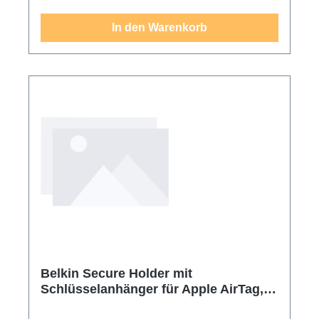
aufhängen können, Sie können sie an Ihrem
In den Warenkorb
Autoschlüssel, Ihrer Tasche,
Kinderschultasche, Hundeleine befestigen ,
die Wertsachen und mehr. • Das freiliegende
Lochdesign auf beiden Seiten ist sehr
förderlich für die Signalübertragung und die
humanisierte Installation. Stecken Sie Ihren
Tracker einfach in die Silikonhülle. • Wenn Sie
Probleme mit Ihrer Bestellung haben, wenden
Sie sich bitte auf Ihrer Amazon-Bestellseite an
BONACE und klicken Sie dann auf "Verkäufer
kontaktieren". Wir kümmern uns um alle
qualitätsbezogenen Probleme.
Belkin Secure Holder mit
Schlüsselanhänger für Apple AirTag,
weiß