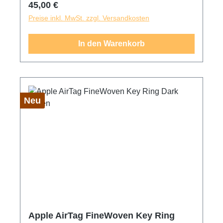
Regulärer Preis:
45,00 €
dass es rausfallen könnte. (AirTag ist separat
Preise inkl. MwSt. zzgl. Versandkosten
erhältlich.)
In den Warenkorb
Neu
Apple AirTag FineWoven Key Ring