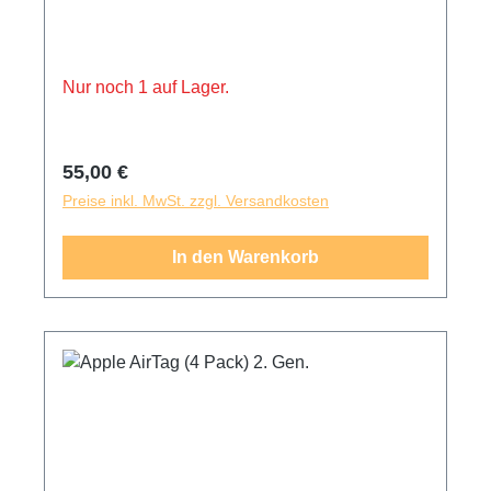
AirTag kann sich nicht daraus lösen, damit du
immer weißt, wo deine Sachen sind. Der
AirTag ist nicht enthalten und muss separat
erworben werden.
Nur noch 1 auf Lager.
Regulärer Preis:
55,00 €
Preise inkl. MwSt. zzgl. Versandkosten
In den Warenkorb