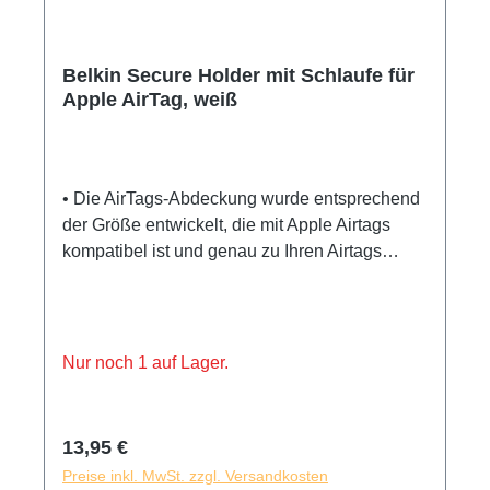
Belkin Secure Holder mit Schlaufe für
Apple AirTag, weiß
• Die AirTags-Abdeckung wurde entsprechend
der Größe entwickelt, die mit Apple Airtags
kompatibel ist und genau zu Ihren Airtags
passt. Die Hüllen haben viele verschiedene
Farben. • Die mit Airtags kompatible AirTag-
Stoßfängerabdeckung besteht aus
lebensmittelechtem Silikonmaterial, das bei
Nur noch 1 auf Lager.
Stößen oder Stürzen einen stärkeren Puffer
bieten kann, um Ihre AirTags vollständig zu
schützen. • Diese AirTag-Schutzhülle wird mit
Regulärer Preis:
13,95 €
einem modischen Metallkarabiner angeboten,
Preise inkl. MwSt. zzgl. Versandkosten
damit Sie die Luftmarken überall einfach