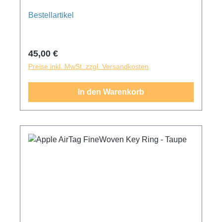
aus recycelten Altmaterialien von
Verbraucher:innen und reduziert CO₂
Bestellartikel
Emissionen im Vergleich zu Leder erheblich.
Regulärer Preis:
45,00 €
Preise inkl. MwSt. zzgl. Versandkosten
In den Warenkorb