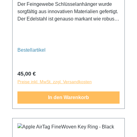
Der Feingewebe Schlüsselanhänger wurde
sorgfältig aus innovativen Materialien gefertigt.
Der Edelstahl ist genauso markant wie robust
und das langlebige Feintwill fühlt sich wie
Wildleder an. Es besteht zu 68 Prozent aus
recycelten Altmaterialien von
Verbraucher:innen und reduziert CO₂
Bestellartikel
Emissionen im Vergleich zu Leder erheblich.
Und er passt perfekt über dein AirTag, damit du
dir keine Gedanken darüber machen musst,
Regulärer Preis:
45,00 €
dass es rausfallen könnte. (AirTag ist separat
Preise inkl. MwSt. zzgl. Versandkosten
erhältlich.)
In den Warenkorb