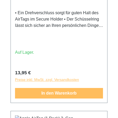
• Ein Drehverschluss sorgt für guten Halt des
AirTags im Secure Holder • Der Schüsselring
lässt sich sicher an Ihren persönlichen Dingen
anbringen • Die erhöhten Ränder des Secure
Holders bieten Ihrem AirTag guten Kratzschutz
• Dank der Aussparung sind Ihre
personalisierten Gravuren auf dem AirTag
Auf Lager.
immer sichtbar • Belkin ist ein etablierter
Marktführer für Zubehör, der seit über 35
Jahren innovative technische Lösungen
Regulärer Preis:
13,95 €
entwickelt
Preise inkl. MwSt. zzgl. Versandkosten
In den Warenkorb