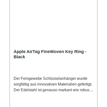
Apple AirTag FineWoven Key Ring -
Black
Der Feingewebe Schlüsselanhänger wurde
sorgfältig aus innovativen Materialien gefertigt.
Der Edelstahl ist genauso markant wie robust
und das langlebige Feintwill fühlt sich wie
Wildleder an. Es besteht zu über 68 Prozent