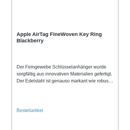
Apple AirTag FineWoven Key Ring
Blackberry
Der Feingewebe Schlüsselanhänger wurde
sorgfältig aus innovativen Materialien gefertigt.
Der Edelstahl ist genauso markant wie robust
und das langlebige Feintwill fühlt sich wie
Wildleder an. Es besteht zu 68 Prozent aus
recycelten Altmaterialien von
Verbraucher:innen und reduziert CO₂
Bestellartikel
Emissionen im Vergleich zu Leder erheblich.
Und er passt perfekt über dein AirTag, damit du
dir keine Gedanken darüber machen musst,