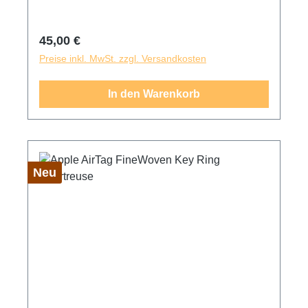
Und er passt perfekt über dein AirTag, damit du
dir keine Gedanken darüber machen musst,
Regulärer Preis:
45,00 €
dass es rausfallen könnte. (AirTag ist separat
Preise inkl. MwSt. zzgl. Versandkosten
erhältlich.)
In den Warenkorb
Neu