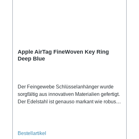
Apple AirTag FineWoven Key Ring
Deep Blue
Der Feingewebe Schlüsselanhänger wurde
sorgfältig aus innovativen Materialien gefertigt.
Der Edelstahl ist genauso markant wie robust
und das langlebige Feintwill fühlt sich wie
Wildleder an. Es besteht zu 68 Prozent aus
recycelten Altmaterialien von
Verbraucher:innen und reduziert CO₂
Bestellartikel
Emissionen im Vergleich zu Leder erheblich.