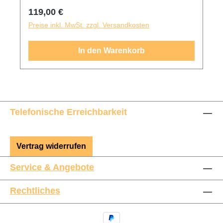
Suche. Alles ganz anonym und verschlüsselt,
Regulärer Preis:
119,00 €
damit die Privatsphäre geschützt bleibt.
Preise inkl. MwSt. zzgl. Versandkosten
Lieferumfang: 1x AirTag mit installierter
CR2032 Knopfzellenbatterie, Dokumentation.
In den Warenkorb
Telefonische Erreichbarkeit
Vertrag widerrufen
Service & Angebote
Rechtliches