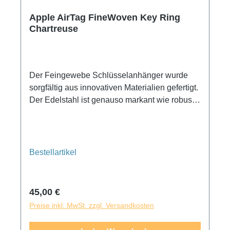
Apple AirTag FineWoven Key Ring
Chartreuse
Der Feingewebe Schlüsselanhänger wurde
sorgfältig aus innovativen Materialien gefertigt.
Der Edelstahl ist genauso markant wie robust
und das langlebige Feintwill fühlt sich wie
Wildleder an. Es besteht zu 68 Prozent aus
recycelten Altmaterialien von
Verbraucher:innen und reduziert CO₂
Bestellartikel
Emissionen im Vergleich zu Leder erheblich.
Und er passt perfekt über dein AirTag, damit du
dir keine Gedanken darüber machen musst,
Regulärer Preis:
45,00 €
dass es rausfallen könnte. (AirTag ist separat
Preise inkl. MwSt. zzgl. Versandkosten
erhältlich.)