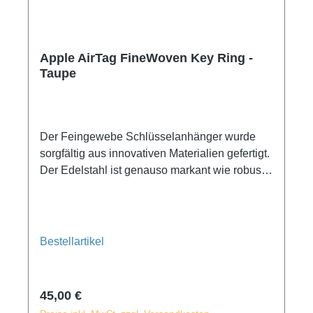
Apple AirTag FineWoven Key Ring -
Taupe
Der Feingewebe Schlüsselanhänger wurde
sorgfältig aus innovativen Materialien gefertigt.
Der Edelstahl ist genauso markant wie robust
und das langlebige Feintwill fühlt sich wie
Wildleder an. Es besteht zu über 68 Prozent
aus recycelten Altmaterialien von
Verbraucher:innen und reduziert CO₂
Bestellartikel
Emissionen im Vergleich zu Leder erheblich.
Regulärer Preis:
45,00 €