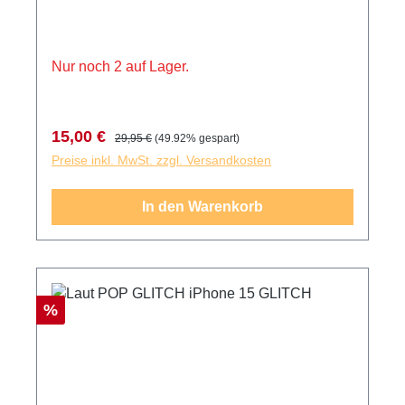
Nur noch 2 auf Lager.
Verkaufspreis:
Regulärer Preis:
15,00 €
29,95 €
(49.92% gespart)
Preise inkl. MwSt. zzgl. Versandkosten
In den Warenkorb
Rabatt
%