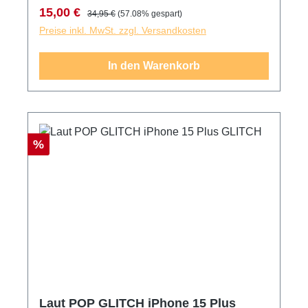
Verkaufspreis:
Regulärer Preis:
15,00 €
34,95 €
(57.08% gespart)
Preise inkl. MwSt. zzgl. Versandkosten
In den Warenkorb
Rabatt
%
Laut POP GLITCH iPhone 15 Plus