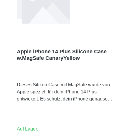
für Ihr iPhone, bewahrt sein besonders
elegantes Profil und unterstreicht seine Optik.
100 % recycelter Kunststoff.
Apple iPhone 14 Plus Silicone Case
w.MagSafe CanaryYellow
Dieses Silikon Case mit MagSafe wurde von
Apple speziell für dein iPhone 14 Plus
entwickelt. Es schützt dein iPhone genauso
gut, wie es aussieht. Die glatte, weiche
Außenseite aus Silikon fühlt sich toll an und
liegt gut in der Hand. Und innen bietet ein
weiches Futter aus Mikrofaser zusätzlichen
Auf Lager.