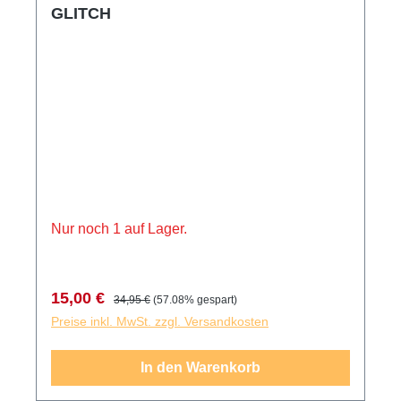
GLITCH
Nur noch 1 auf Lager.
Verkaufspreis:
Regulärer Preis:
15,00 €
34,95 €
(57.08% gespart)
Preise inkl. MwSt. zzgl. Versandkosten
In den Warenkorb