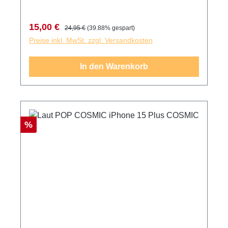
Verkaufspreis:
Regulärer Preis:
15,00 €
24,95 €
(39.88% gespart)
Preise inkl. MwSt. zzgl. Versandkosten
In den Warenkorb
Rabatt
%