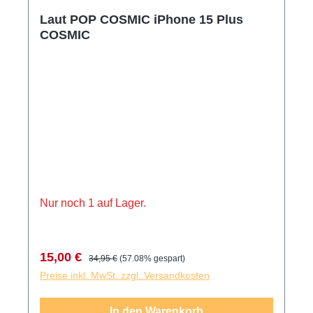
Laut POP COSMIC iPhone 15 Plus
COSMIC
Nur noch 1 auf Lager.
Verkaufspreis:
Regulärer Preis:
15,00 €
34,95 €
(57.08% gespart)
Preise inkl. MwSt. zzgl. Versandkosten
In den Warenkorb