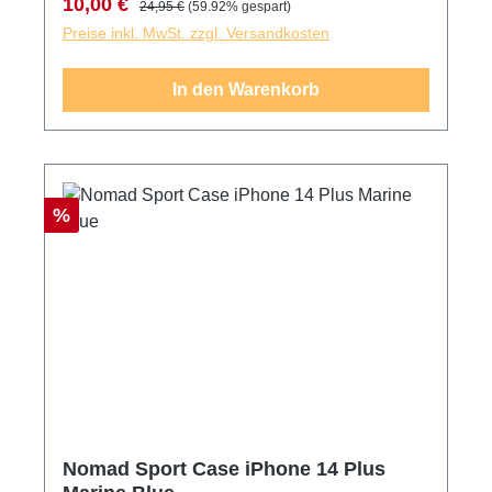
Verkaufspreis:
Regulärer Preis:
10,00 €
24,95 €
(59.92% gespart)
Preise inkl. MwSt. zzgl. Versandkosten
In den Warenkorb
Rabatt
%
Nomad Sport Case iPhone 14 Plus