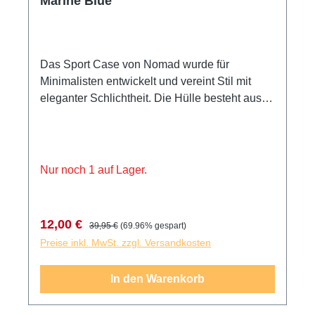
Marine Blue
Das Sport Case von Nomad wurde für
Minimalisten entwickelt und vereint Stil mit
eleganter Schlichtheit. Die Hülle besteht aus
leichtem und kratzfestem Polycarbonat und ist
mit PET beschichtet, sodass das Sport Case in
modernem Glanz strahlt. Der TPE-Bumper,
eine weiche Innenauskleidung aus Mikrofaser,
Nur noch 1 auf Lager.
verstärkte Knöpfe aus Metall sowie der
Kameraring aus TPE sorgen für noch mehr
Schutz beim iPhone. Sport Case ist der ideale
Verkaufspreis:
Regulärer Preis:
12,00 €
39,95 €
(69.96% gespart)
Begleiter für jedes Abenteuer. Vernickelte
Preise inkl. MwSt. zzgl. Versandkosten
Neodym-Magnete ermöglichen außerdem
MagSafe-Kompatibilität. Glänzend ist das neue
In den Warenkorb
Matt: Das glänzende Design auf der Rückseite
ist nicht nur ein echter Hingucker, sondern