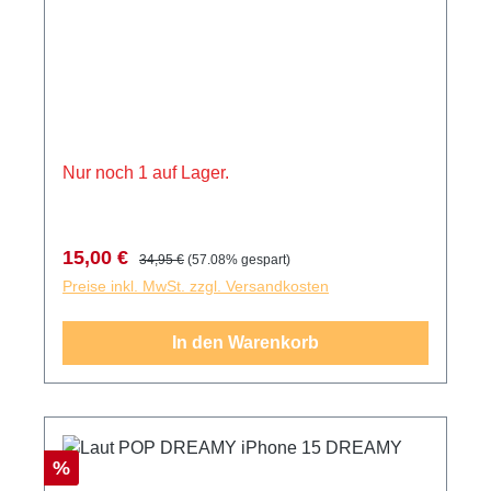
Nur noch 1 auf Lager.
Verkaufspreis:
Regulärer Preis:
15,00 €
34,95 €
(57.08% gespart)
Preise inkl. MwSt. zzgl. Versandkosten
In den Warenkorb
Rabatt
%