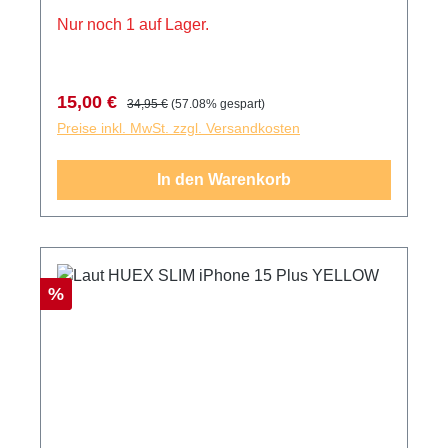
Nur noch 1 auf Lager.
Verkaufspreis:
Regulärer Preis:
15,00 €
34,95 €
(57.08% gespart)
Preise inkl. MwSt. zzgl. Versandkosten
In den Warenkorb
Rabatt
%