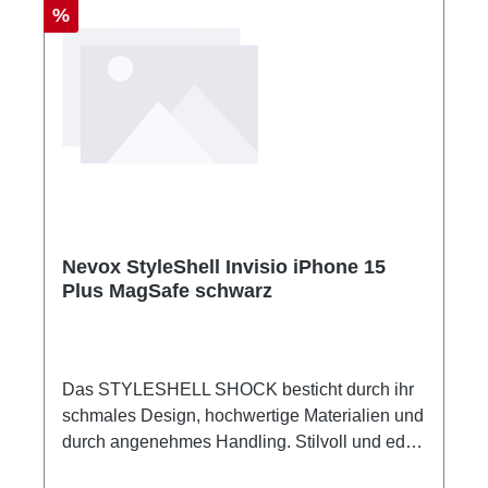
Rabatt
%
Nevox StyleShell Invisio iPhone 15
Plus MagSafe schwarz
Das STYLESHELL SHOCK besticht durch ihr
schmales Design, hochwertige Materialien und
durch angenehmes Handling. Stilvoll und edel
an die neuen Trends und Wünsche angepasst,