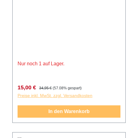
Nur noch 1 auf Lager.
Verkaufspreis:
Regulärer Preis:
15,00 €
34,95 €
(57.08% gespart)
Preise inkl. MwSt. zzgl. Versandkosten
In den Warenkorb