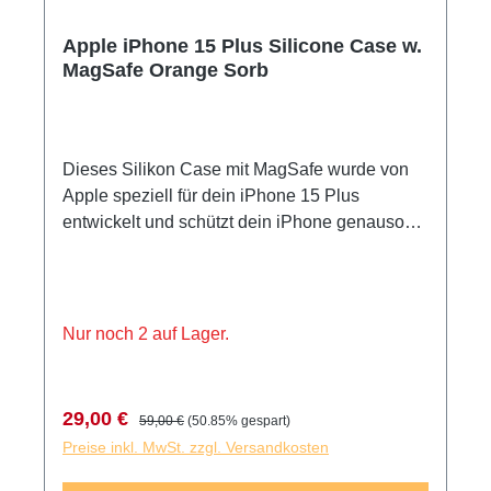
Apple iPhone 15 Plus Silicone Case w.
MagSafe Orange Sorb
Dieses Silikon Case mit MagSafe wurde von
Apple speziell für dein iPhone 15 Plus
entwickelt und schützt dein iPhone genauso
gut, wie es aussieht. Die glatte, weiche
Außenseite aus Silikon fühlt sich toll an und
liegt gut in der Hand. Und innen bietet ein
weiches Futter aus Mikrofaser zusätzlichen
Nur noch 2 auf Lager.
Schutz.
Verkaufspreis:
Regulärer Preis:
29,00 €
59,00 €
(50.85% gespart)
Preise inkl. MwSt. zzgl. Versandkosten