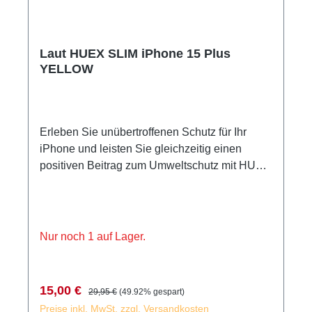
Laut HUEX SLIM iPhone 15 Plus
YELLOW
Erleben Sie unübertroffenen Schutz für Ihr
iPhone und leisten Sie gleichzeitig einen
positiven Beitrag zum Umweltschutz mit HUEX
SLIM. Diese umweltfreundliche Hülle wird
sorgfältig aus 100 % recyceltem Kunststoff
hergestellt, um eine nachhaltige Wahl zu
gewährleisten, ohne dabei Kompromisse beim
Nur noch 1 auf Lager.
Stil einzugehen. Das schlanke und elegante
Design unterstreicht perfekt die Optik Ihres
Geräts und ist farblich perfekt auf das iPhone
Verkaufspreis:
Regulärer Preis:
15,00 €
29,95 €
(49.92% gespart)
abgestimmt. Der weiche, strukturierte Grip und
Preise inkl. MwSt. zzgl. Versandkosten