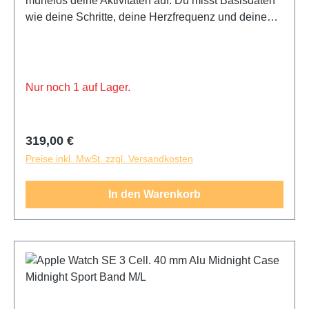
mühelos deine Aktivitäten auf. Du misst Basisdaten
wie deine Schritte, deine Herzfrequenz und deinen
Schlaf. Während eines Fitness-Workouts oder einer
Joggingrunde registriert die Apple Watch SE (2025)
dein Training.
Nur noch 1 auf Lager.
Regulärer Preis:
319,00 €
Preise inkl. MwSt. zzgl. Versandkosten
In den Warenkorb