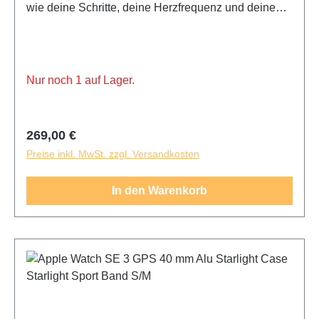
wie deine Schritte, deine Herzfrequenz und deinen
Schlaf. Während eines Fitness-Workouts oder einer
Joggingrunde registriert die Apple Watch SE (2025)
dein Training.
Nur noch 1 auf Lager.
Regulärer Preis:
269,00 €
Preise inkl. MwSt. zzgl. Versandkosten
In den Warenkorb