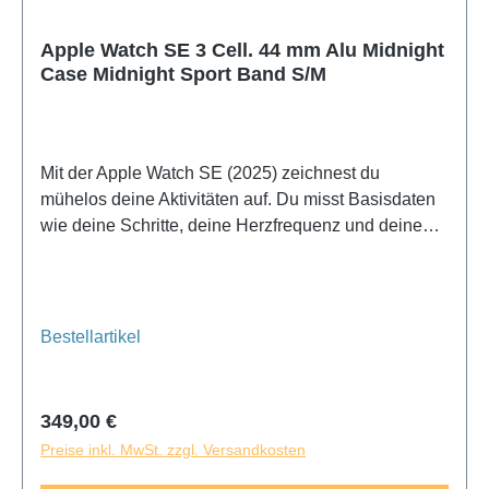
Apple Watch SE 3 Cell. 44 mm Alu Midnight
Case Midnight Sport Band S/M
Mit der Apple Watch SE (2025) zeichnest du
mühelos deine Aktivitäten auf. Du misst Basisdaten
wie deine Schritte, deine Herzfrequenz und deinen
Schlaf. Während eines Fitness-Workouts oder einer
Joggingrunde registriert die Apple Watch SE (2025)
dein Training.
Bestellartikel
Regulärer Preis:
349,00 €
Preise inkl. MwSt. zzgl. Versandkosten