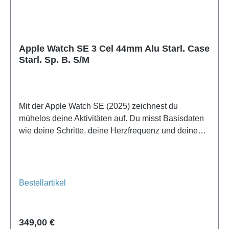
Apple Watch SE 3 Cel 44mm Alu Starl. Case
Starl. Sp. B. S/M
Mit der Apple Watch SE (2025) zeichnest du
mühelos deine Aktivitäten auf. Du misst Basisdaten
wie deine Schritte, deine Herzfrequenz und deinen
Schlaf. Während eines Fitness-Workouts oder einer
Joggingrunde registriert die Apple Watch SE (2025)
dein Training.
Bestellartikel
Regulärer Preis:
349,00 €