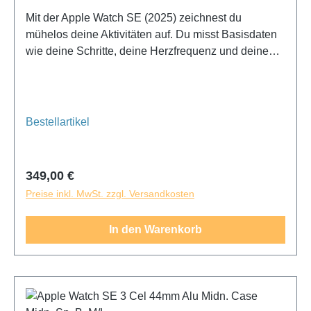
Mit der Apple Watch SE (2025) zeichnest du
mühelos deine Aktivitäten auf. Du misst Basisdaten
wie deine Schritte, deine Herzfrequenz und deinen
Schlaf. Während eines Fitness-Workouts oder einer
Joggingrunde registriert die Apple Watch SE (2025)
dein Training.
Bestellartikel
Regulärer Preis:
349,00 €
Preise inkl. MwSt. zzgl. Versandkosten
In den Warenkorb