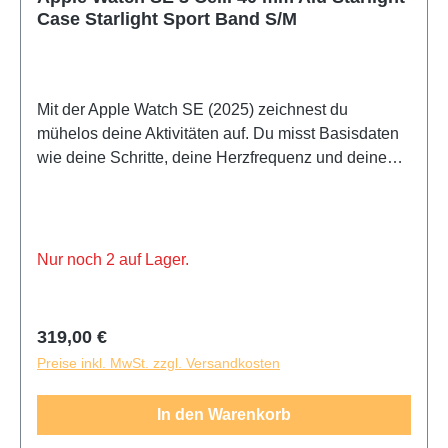
Case Starlight Sport Band S/M
Mit der Apple Watch SE (2025) zeichnest du
mühelos deine Aktivitäten auf. Du misst Basisdaten
wie deine Schritte, deine Herzfrequenz und deinen
Schlaf. Während eines Fitness-Workouts oder einer
Joggingrunde registriert die Apple Watch SE (2025)
dein Training.
Nur noch 2 auf Lager.
Regulärer Preis:
319,00 €
Preise inkl. MwSt. zzgl. Versandkosten
In den Warenkorb