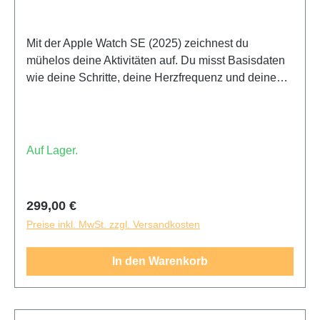
Mit der Apple Watch SE (2025) zeichnest du
mühelos deine Aktivitäten auf. Du misst Basisdaten
wie deine Schritte, deine Herzfrequenz und deinen
Schlaf. Während eines Fitness-Workouts oder einer
Joggingrunde registriert die Apple Watch SE (2025)
dein Training.
Auf Lager.
Regulärer Preis:
299,00 €
Preise inkl. MwSt. zzgl. Versandkosten
In den Warenkorb