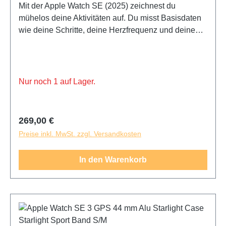
Mit der Apple Watch SE (2025) zeichnest du
mühelos deine Aktivitäten auf. Du misst Basisdaten
wie deine Schritte, deine Herzfrequenz und deinen
Schlaf. Während eines Fitness-Workouts oder einer
Joggingrunde registriert die Apple Watch SE (2025)
dein Training.
Nur noch 1 auf Lager.
Regulärer Preis:
269,00 €
Preise inkl. MwSt. zzgl. Versandkosten
In den Warenkorb