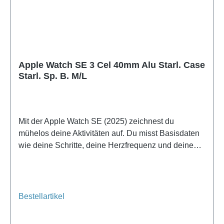
Apple Watch SE 3 Cel 40mm Alu Starl. Case
Starl. Sp. B. M/L
Mit der Apple Watch SE (2025) zeichnest du
mühelos deine Aktivitäten auf. Du misst Basisdaten
wie deine Schritte, deine Herzfrequenz und deinen
Schlaf. Während eines Fitness-Workouts oder einer
Joggingrunde registriert die Apple Watch SE (2025)
dein Training.
Bestellartikel