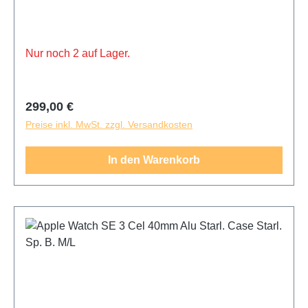
Joggingrunde registriert die Apple Watch SE (2025)
dein Training.
Nur noch 2 auf Lager.
Regulärer Preis:
299,00 €
Preise inkl. MwSt. zzgl. Versandkosten
In den Warenkorb