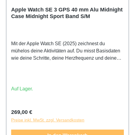
Apple Watch SE 3 GPS 40 mm Alu Midnight
Case Midnight Sport Band S/M
Mit der Apple Watch SE (2025) zeichnest du
mühelos deine Aktivitäten auf. Du misst Basisdaten
wie deine Schritte, deine Herzfrequenz und deinen
Schlaf. Während eines Fitness-Workouts oder einer
Joggingrunde registriert die Apple Watch SE (2025)
dein Training.
Auf Lager.
Regulärer Preis:
269,00 €
Preise inkl. MwSt. zzgl. Versandkosten