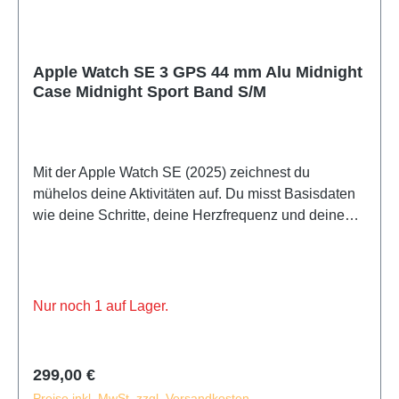
Apple Watch SE 3 GPS 44 mm Alu Midnight
Case Midnight Sport Band S/M
Mit der Apple Watch SE (2025) zeichnest du
mühelos deine Aktivitäten auf. Du misst Basisdaten
wie deine Schritte, deine Herzfrequenz und deinen
Schlaf. Während eines Fitness-Workouts oder einer
Joggingrunde registriert die Apple Watch SE (2025)
dein Training.
Nur noch 1 auf Lager.
Regulärer Preis:
299,00 €
Preise inkl. MwSt. zzgl. Versandkosten