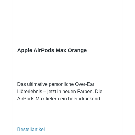
Apple AirPods Max Orange
Das ultimative persönliche Over-Ear
Hörerlebnis – jetzt in neuen Farben. Die
AirPods Max liefern ein beeindruckend
detailreiches Hi-Fi Audio für ein einzigartiges
Hörerlebnis. Personalisiertes 3D Audio mit
dynamischem Head Tracking für Sound, der
dich komplett umgibt. Aktive
Bestellartikel
Geräuschunterdrückung auf Pro Level, um