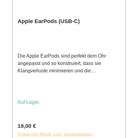
Apple EarPods (USB-C)
Die Apple EarPods sind perfekt dem Ohr
angepasst und so konstruiert, dass sie
Klangverluste minimieren und die
Klangausgabe maximieren. So kommen Sie in
den Genuss hochwertigen Sounds mit tieferen,
satten Bässen. Sie sind zudem mit einer
integrierten Fernbedienung ausgestattet, die es
Auf Lager.
Ihnen ermöglicht, per Knopfdruck die
Lautstärke anzupassen, die Wiedergabe von
Musik und Videos zu steuern sowie Anrufe
Regulärer Preis:
19,00 €
anzunehmen und zu beenden.
Preise inkl. MwSt. zzgl. Versandkosten