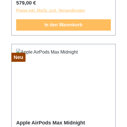
Regulärer Preis:
579,00 €
problemlos zu hören. Bis zu 20 Std.
Preise inkl. MwSt. zzgl. Versandkosten
Batterielaufzeit mit einer Aufladung. Einfaches
Setup und On‑Head Erkennung für ein fast
In den Warenkorb
magisches Hörerlebnis. Jetzt mit USB‑C zum
einfachen Laden.
Neu
Apple AirPods Max Midnight