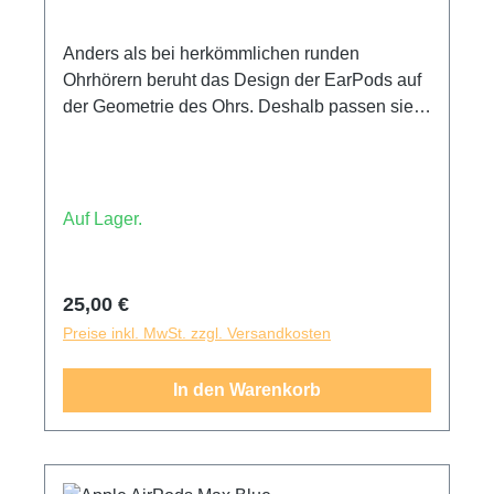
Anders als bei herkömmlichen runden
Ohrhörern beruht das Design der EarPods auf
der Geometrie des Ohrs. Deshalb passen sie
mehr Menschen als jeder andere Ohrhörer. Die
Lautsprecher in den EarPods sind so
konstruiert, dass sie Klangverluste minimieren
und die Klangausgabe maximieren – so
Auf Lager.
bekommst du hochwertigen Sound. Die
EarPods mit Lightning Connector haben eine
integrierte Fernbedienung, mit der du per
Regulärer Preis:
25,00 €
Knopfdruck die Lautstärke anpassen, die
Preise inkl. MwSt. zzgl. Versandkosten
Wiedergabe von Musik und Videos steuern
und Anrufe annehmen oder beenden kannst.
In den Warenkorb