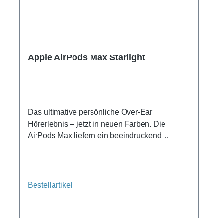
Apple AirPods Max Starlight
Das ultimative persönliche Over-Ear
Hörerlebnis – jetzt in neuen Farben. Die
AirPods Max liefern ein beeindruckend
detailreiches Hi-Fi Audio für ein einzigartiges
Hörerlebnis. Personalisiertes 3D Audio mit
dynamischem Head Tracking für Sound, der
dich komplett umgibt. Aktive
Bestellartikel
Geräuschunterdrückung auf Pro Level, um
unerwünschte Geräusche auszublenden.
Transparenz­modus, um dein Umfeld