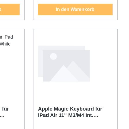
b
In den Warenkorb
 für
Apple Magic Keyboard für
iPad Air 11" M3/M4 Int.
English White