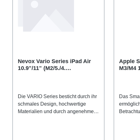
Nevox Vario Series iPad Air
Apple S
10.9"/11" (M2/5./4.
M3/M4 
Generation) Booktasche,
basaltgrau
Die VARIO Series besticht durch ihr
Das Smart
schmales Design, hochwertige
ermöglic
Materialien und durch angenehmes
Betracht
Handling. Stilvoll und edel an die
Filme sch
neuen Trends und Wünsche
FaceTime
angepasst, wird das iPad im Inneren
iPad Air 