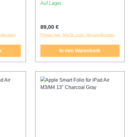
n den
es öffnest, und schickt es in den
Auf Lager.
hließt.
Ruhemodus, wenn du es schließt.
Design
Sein dünnes und leichtes Design
ckseite
schützt die Vorder- und Rückseite
Regulärer Preis:
89,00 €
des iPad Air.
ndkosten
Preise inkl. MwSt. zzgl. Versandkosten
b
In den Warenkorb