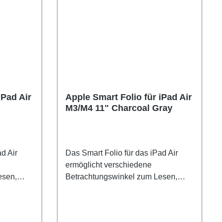
iPad Air
Apple Smart Folio für iPad Air
M3/M4 11" Charcoal Gray
d Air
Das Smart Folio für das iPad Air
ermöglicht verschiedene
esen,
Betrachtungswinkel zum Lesen,
 für
Filme schauen, Tippen oder für
 dein
FaceTime Anrufe. Es weckt dein
wenn du
iPad Air auto­matisch auf, wenn du