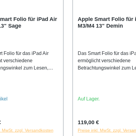
mart Folio für iPad Air
Apple Smart Folio für 
13" Sage
M3/M4 13" Demin
 Folio für das iPad Air
Das Smart Folio für das iPa
ht verschiedene
ermöglicht verschiedene
ungswinkel zum Lesen,
Betrachtungswinkel zum L
auen, Tippen oder für
Filme schauen, Tippen oder
 Anrufe. Es weckt dein
FaceTime Anrufe. Es weckt
auto­matisch auf, wenn du
iPad Air auto­matisch auf, 
t, und schickt es in den
es öffnest, und schickt es i
ikel
Auf Lager.
s, wenn du es schließt.
Ruhemodus, wenn du es sc
nes und leichtes Design
Sein dünnes und leichtes 
ie Vorder- und Rückseite
schützt die Vorder- und Rü
r Preis:
Regulärer Preis:
€
119,00 €
Air.
des iPad Air.
l. MwSt. zzgl. Versandkosten
Preise inkl. MwSt. zzgl. Versa