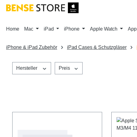
m Hauptinhalt springen
Zur Suche springen
Zur Hauptnavigation springen
Home
Mac
iPad
iPhone
Apple Watch
App
iPhone & iPad Zubehör
iPad Cases & Schutzgläser
Hersteller
Preis