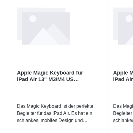
11" iPad 
10,9" iPa
iPad Air 
Apple Magic Keyboard für
Apple M
iPad Air 13" M3/M4 US
iPad Air
English White
English
Das Magic Keyboard ist der perfekte
Das Magic
Begleiter für das iPad Air. Es hat ein
Begleiter 
schlankes, mobiles Design und
schlanke
sorgt für ein angenehmes Tippen.
sorgt für