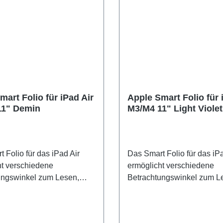
mart Folio für iPad Air
Apple Smart Folio für 
11" Demin
M3/M4 11" Light Violet
 Folio für das iPad Air
Das Smart Folio für das iPa
ht verschiedene
ermöglicht verschiedene
ungswinkel zum Lesen,
Betrachtungswinkel zum L
auen, Tippen oder für
Filme schauen, Tippen oder
 Anrufe. Es weckt dein
FaceTime Anrufe. Es weckt
auto­matisch auf, wenn du
iPad Air auto­matisch auf, 