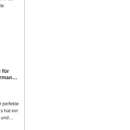
Air (M2)
11" iPad Air (M3) 11" iPad Air (M2)
on) 10,9"
10,9" iPad Air (5. Generation) 10,9"
iPad Air (4.Generation)
 für
erman
 perfekte
Es hat ein
 und
Tippen.