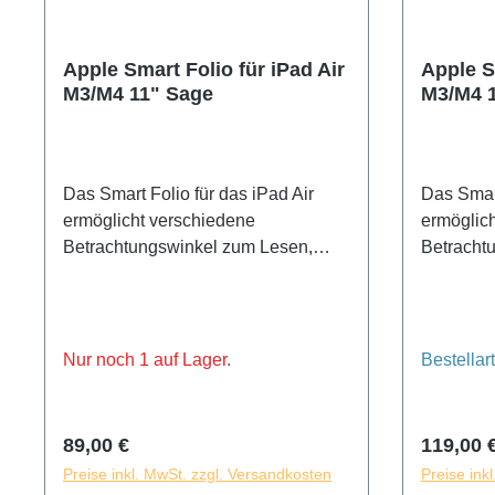
Generation)
Apple Smart Folio für iPad Air
Apple S
M3/M4 11" Sage
M3/M4 
Das Smart Folio für das iPad Air
Das Smart
ermöglicht verschiedene
ermöglic
Betrachtungswinkel zum Lesen,
Betracht
Filme schauen, Tippen oder für
Filme sch
FaceTime Anrufe. Es weckt dein
FaceTime
iPad Air auto­matisch auf, wenn du
iPad Air 
es öffnest, und schickt es in den
es öffnes
Nur noch 1 auf Lager.
Bestellart
Ruhemodus, wenn du es schließt.
Ruhemodu
Sein dünnes und leichtes Design
Sein dün
schützt die Vorder- und Rückseite
schützt d
Regulärer Preis:
Reguläre
89,00 €
119,00 
des iPad Air.
des iPad 
Preise inkl. MwSt. zzgl. Versandkosten
Preise ink