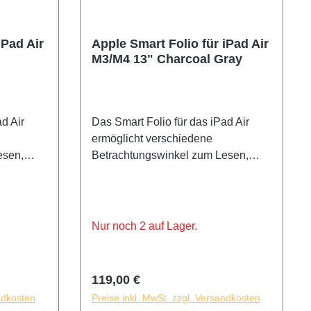
iPad Air
Apple Smart Folio für iPad Air
M3/M4 13" Charcoal Gray
d Air
Das Smart Folio für das iPad Air
ermöglicht verschiedene
esen,
Betrachtungswinkel zum Lesen,
 für
Filme schauen, Tippen oder für
 dein
FaceTime Anrufe. Es weckt dein
wenn du
iPad Air auto­matisch auf, wenn du
n den
es öffnest, und schickt es in den
Nur noch 2 auf Lager.
hließt.
Ruhemodus, wenn du es schließt.
Design
Sein dünnes und leichtes Design
ckseite
schützt die Vorder- und Rückseite
Regulärer Preis:
119,00 €
des iPad Air.
ndkosten
Preise inkl. MwSt. zzgl. Versandkosten