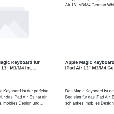
Air (M3) 11" iPad Air (M2)
11" iPad Air (M3) 11" iPad 
d Air (5. Generation) 10,9"
10,9" iPad Air (5. Generati
(4.Generation)
iPad Air (4.Generation)
agic Keyboard für
Apple Magic Keyboard
 13" M3/M4 Int.
iPad Air 13" M3/M4 G
 White
White
 Keyboard ist der perfekte
Das Magic Keyboard ist der
für das iPad Air. Es hat ein
Begleiter für das iPad Air. 
s, mobiles Design und
schlankes, mobiles Design
 ein angenehmes Tippen.
sorgt für ein angenehmes 