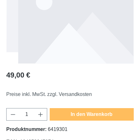
Regulärer Preis:
49,00 €
Preise inkl. MwSt. zzgl. Versandkosten
Produkt Anzahl: Gib den gewünschten Wert e
In den Warenkorb
Produktnummer:
6419301