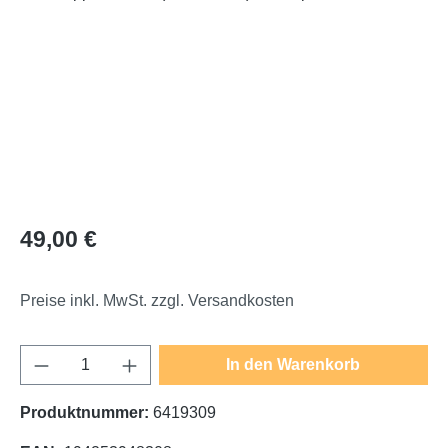
Regulärer Preis:
49,00 €
Preise inkl. MwSt. zzgl. Versandkosten
Produkt Anzahl: Gib den gewünschten Wert e
In den Warenkorb
Produktnummer:
6419309