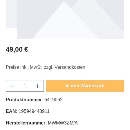
Regulärer Preis:
49,00 €
Preise inkl. MwSt. zzgl. Versandkosten
Produkt Anzahl: Gib den gewünschten Wert e
In den Warenkorb
Produktnummer:
6419062
EAN:
195949448911
Herstellernummer:
MWMW3ZM/A