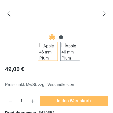
Regulärer Preis:
49,00 €
Preise inkl. MwSt. zzgl. Versandkosten
Produkt Anzahl: Gib den gewünschten Wert e
In den Warenkorb
Produktnummer:
6419654