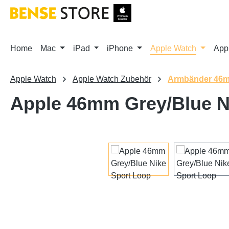
m Hauptinhalt springen
Zur Suche springen
Zur Hauptnavigation springen
Home
Mac
iPad
iPhone
Apple Watch
App
Apple Watch
Apple Watch Zubehör
Armbänder 46
Apple 46mm Grey/Blue N
Bildergalerie überspringen