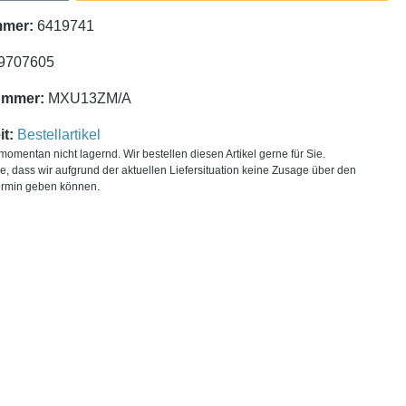
mmer:
6419741
9707605
ummer:
MXU13ZM/A
t:
Bestellartikel
t momentan nicht lagernd. Wir bestellen diesen Artikel gerne für Sie.
ie, dass wir aufgrund der aktuellen Liefersituation keine Zusage über den
ermin geben können.