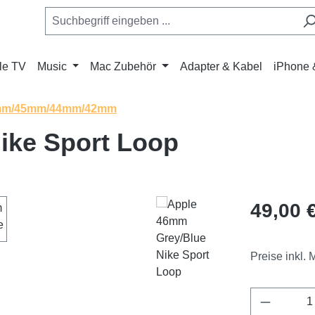
le TV
Music
Mac Zubehör
Adapter & Kabel
iPhone 
mm/45mm/44mm/42mm
ike Sport Loop
Regulärer Pr
49,00 
Preise inkl.
Produkt 