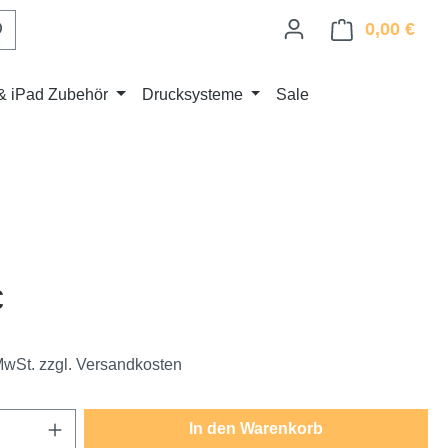
0,00 €
Ware
& iPad Zubehör
Drucksysteme
Sale
eis:
€
 MwSt. zzgl. Versandkosten
Anzahl: Gib den gewünschten Wert ein oder
In den Warenkorb