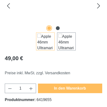
Regulärer Preis:
49,00 €
Preise inkl. MwSt. zzgl. Versandkosten
Produkt Anzahl: Gib den gewünschten Wert e
In den Warenkorb
Produktnummer:
6419655