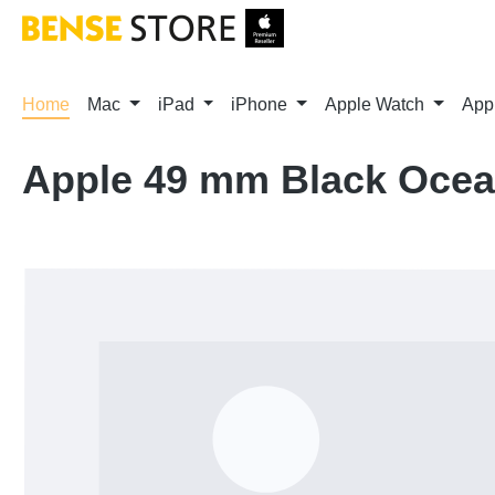
m Hauptinhalt springen
Zur Suche springen
Zur Hauptnavigation springen
Home
Mac
iPad
iPhone
Apple Watch
App
Apple 49 mm Black Ocean
Bildergalerie überspringen