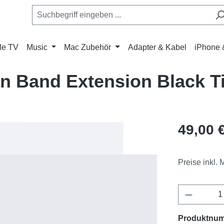
le TV
Music
Mac Zubehör
Adapter & Kabel
iPhone 
 Band Extension Black Ti
Regulärer Pr
49,00 
Preise inkl.
Produkt 
Produktnu