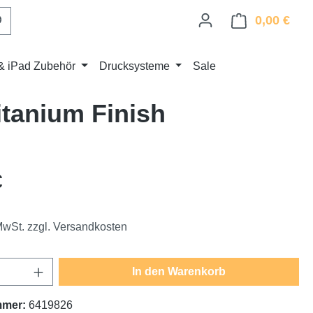
0,00 €
Ware
& iPad Zubehör
Drucksysteme
Sale
tanium Finish
eis:
€
 MwSt. zzgl. Versandkosten
Anzahl: Gib den gewünschten Wert ein oder
In den Warenkorb
mmer:
6419826