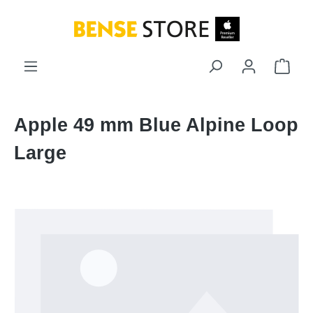
Zum Hauptinhalt springen
Ware
Apple 49 mm Blue Alpine Loop
Large
Bildergalerie überspringen