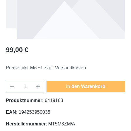
Regulärer Preis:
99,00 €
Preise inkl. MwSt. zzgl. Versandkosten
Produkt Anzahl: Gib den gewünschten Wert e
In den Warenkorb
Produktnummer:
6419163
EAN:
194253950035
Herstellernummer:
MT5M3ZM/A