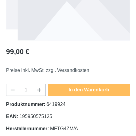
Regulärer Preis:
99,00 €
Preise inkl. MwSt. zzgl. Versandkosten
Produkt Anzahl: Gib den gewünschten Wert e
In den Warenkorb
Produktnummer:
6419924
EAN:
195950575125
Herstellernummer:
MFTG4ZM/A