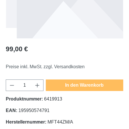
Regulärer Preis:
99,00 €
Preise inkl. MwSt. zzgl. Versandkosten
Produkt Anzahl: Gib den gewünschten Wert e
In den Warenkorb
Produktnummer:
6419913
EAN:
195950574791
Herstellernummer:
MFT44ZM/A