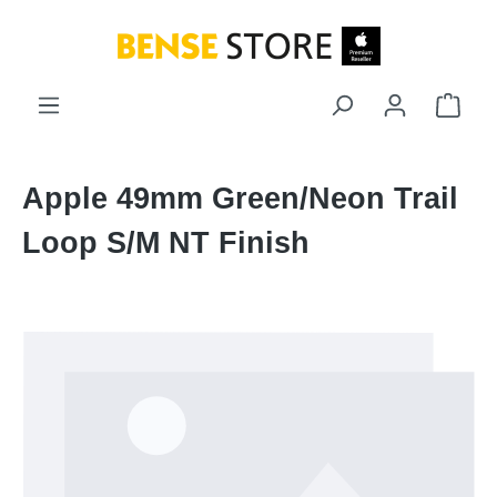
Zum Hauptinhalt springen
Ware
Apple 49mm Green/Neon Trail
Loop S/M NT Finish
Bildergalerie überspringen