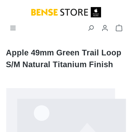
Zum Hauptinhalt springen
Ware
Apple 49mm Green Trail Loop
S/M Natural Titanium Finish
Bildergalerie überspringen