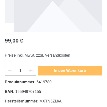
Regulärer Preis:
99,00 €
Preise inkl. MwSt. zzgl. Versandkosten
Produkt Anzahl: Gib den gewünschten Wert e
In den Warenkorb
Produktnummer:
6419780
EAN:
195949707155
Herstellernummer:
MXTN3ZM/A