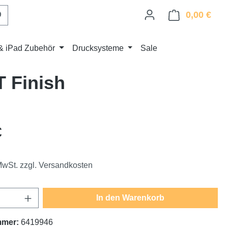
0,00 €
Ware
& iPad Zubehör
Drucksysteme
Sale
 Finish
eis:
€
 MwSt. zzgl. Versandkosten
Anzahl: Gib den gewünschten Wert ein oder
In den Warenkorb
mmer:
6419946