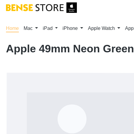
m Hauptinhalt springen
Zur Suche springen
Zur Hauptnavigation springen
Home
Mac
iPad
iPhone
Apple Watch
App
Apple 49mm Neon Green 
Bildergalerie überspringen