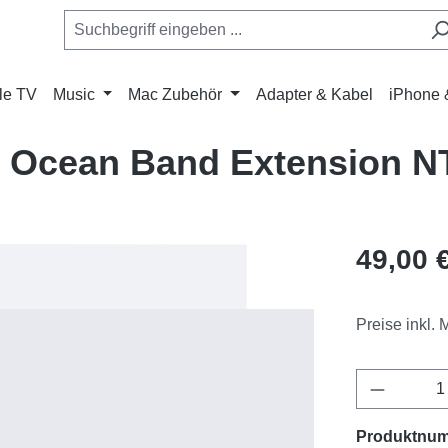
le TV
Music
Mac Zubehör
Adapter & Kabel
iPhone 
Ocean Band Extension NT
Regulärer Pr
49,00 
Preise inkl.
Produkt 
Produktnu