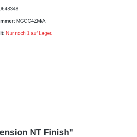
0648348
ummer:
MGCG4ZM/A
t:
Nur noch 1 auf Lager.
ension NT Finish"