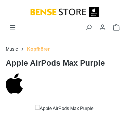
Zum Hauptinhalt springen
Ware
Music
Kopfhörer
Apple AirPods Max Purple
Bildergalerie überspringen