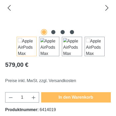
Regulärer Preis:
579,00 €
Preise inkl. MwSt. zzgl. Versandkosten
Produkt Anzahl: Gib den gewünschten Wert e
In den Warenkorb
Produktnummer:
6414019