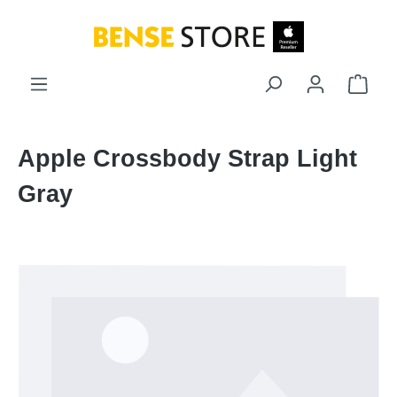
Zum Hauptinhalt springen
Ware
Apple Crossbody Strap Light
Gray
Bildergalerie überspringen