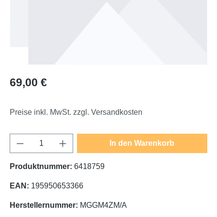
Regulärer Preis:
69,00 €
Preise inkl. MwSt. zzgl. Versandkosten
Produkt Anzahl: Gib den gewünschten Wert e
In den Warenkorb
Produktnummer:
6418759
EAN:
195950653366
Herstellernummer:
MGGM4ZM/A