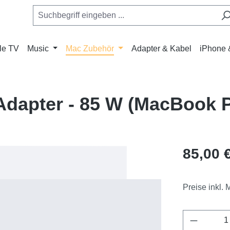
le TV
Music
Mac Zubehör
Adapter & Kabel
iPhone 
dapter - 85 W (MacBook P
Regulärer Pr
85,00 
Preise inkl.
Produkt 