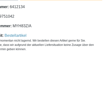
mmer:
6412134
9751042
ummer:
MYH83Z/A
t:
Bestellartikel
t momentan nicht lagernd. Wir bestellen diesen Artikel gerne für Sie.
ie, dass wir aufgrund der aktuellen Liefersituation keine Zusage über den
ermin geben können.