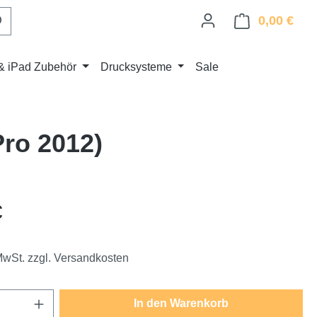
0,00 €
Ware
& iPad Zubehör
Drucksysteme
Sale
ro 2012)
eis:
€
 MwSt. zzgl. Versandkosten
Anzahl: Gib den gewünschten Wert ein oder
In den Warenkorb