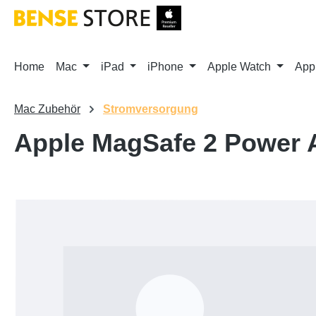
m Hauptinhalt springen
Zur Suche springen
Zur Hauptnavigation springen
Home
Mac
iPad
iPhone
Apple Watch
App
Mac Zubehör
Stromversorgung
Apple MagSafe 2 Power A
Bildergalerie überspringen