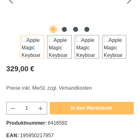
Regulärer Preis:
329,00 €
Preise inkl. MwSt. zzgl. Versandkosten
Produkt Anzahl: Gib den gewünschten Wert e
In den Warenkorb
Produktnummer:
6416592
EAN:
195950217957