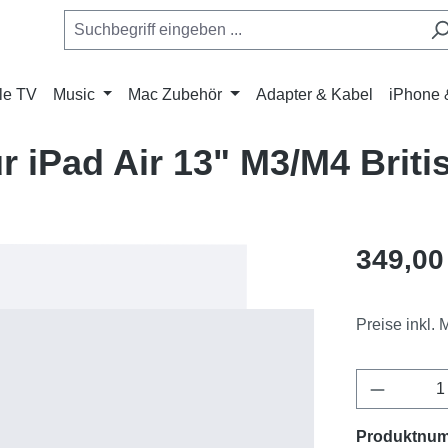
le TV
Music
Mac Zubehör
Adapter & Kabel
iPhone 
 iPad Air 13" M3/M4 Briti
Regulärer Pr
349,00
Preise inkl.
Produkt 
Produktnu