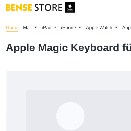
m Hauptinhalt springen
Zur Suche springen
Zur Hauptnavigation springen
Home
Mac
iPad
iPhone
Apple Watch
App
Apple Magic Keyboard für
Bildergalerie überspringen