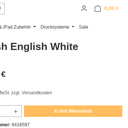
0,00 €
Ware
& iPad Zubehör
Drucksysteme
Sale
sh English White
eis:
 €
 MwSt. zzgl. Versandkosten
Anzahl: Gib den gewünschten Wert ein oder
In den Warenkorb
mmer:
6416597