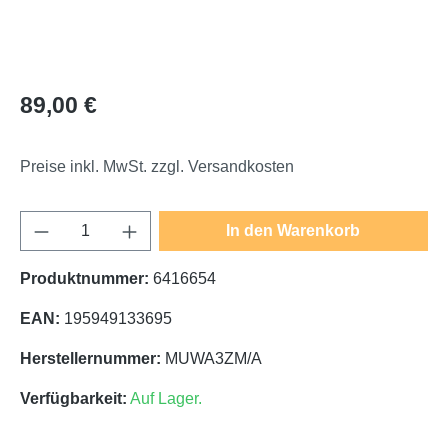
Regulärer Preis:
89,00 €
Preise inkl. MwSt. zzgl. Versandkosten
Produkt Anzahl: Gib den gewünschten Wert e
In den Warenkorb
Produktnummer:
6416654
EAN:
195949133695
Herstellernummer:
MUWA3ZM/A
Verfügbarkeit:
Auf Lager.