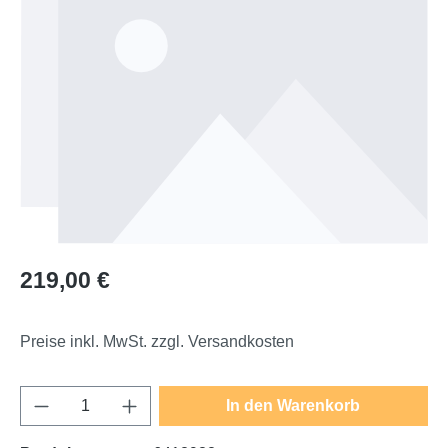
Regulärer Preis:
219,00 €
Preise inkl. MwSt. zzgl. Versandkosten
Produkt Anzahl: Gib den gewünschten Wert e
In den Warenkorb