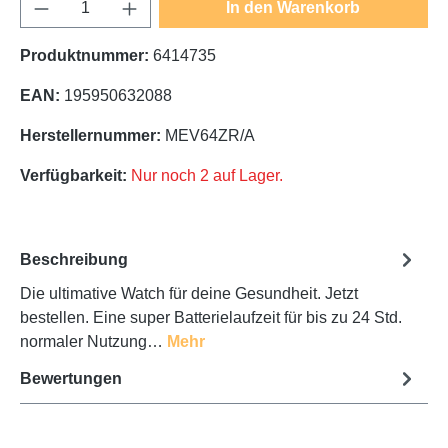
Produkt Anzahl: Gib den gewünschten Wert e
In den Warenkorb
Produktnummer:
6414735
EAN:
195950632088
Herstellernummer:
MEV64ZR/A
Verfügbarkeit:
Nur noch 2 auf Lager.
Beschreibung
Die ultimative Watch für deine Gesundheit. Jetzt
bestellen. Eine super Batterielaufzeit für bis zu 24 Std.
normaler Nutzung…
Mehr
Bewertungen