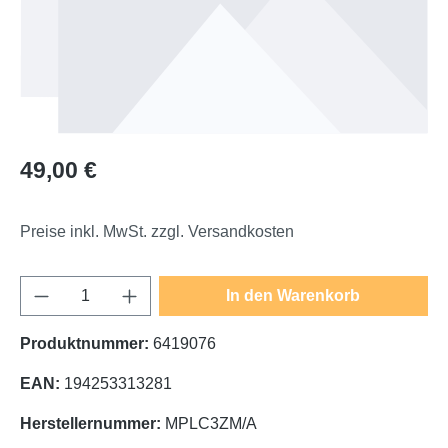
Regulärer Preis:
49,00 €
Preise inkl. MwSt. zzgl. Versandkosten
Produkt Anzahl: Gib den gewünschten Wert e
In den Warenkorb
Produktnummer:
6419076
EAN:
194253313281
Herstellernummer:
MPLC3ZM/A