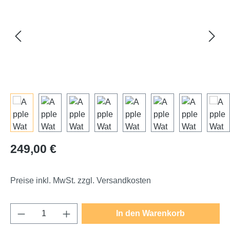
Regulärer Preis:
249,00 €
Preise inkl. MwSt. zzgl. Versandkosten
Produkt Anzahl: Gib den gewünschten Wert e
In den Warenkorb