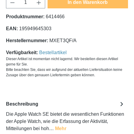
Produkt Anzahl: Gib den gewünschten Wert e
In den Warenkorb
Produktnummer:
6414466
EAN:
195949645303
Herstellernummer:
MXET3QF/A
Verfügbarkeit:
Bestellartikel
Dieser Artikel ist momentan nicht lagernd. Wir bestellen diesen Artikel
gerne für Sie.
Bitte beachten Sie, dass wir aufgrund der aktuellen Liefersituation keine
Zusage über den genauen Liefertermin geben können.
Beschreibung
Die Apple Watch SE bietet die wesentlichen Funktionen
der Apple Watch, wie die Erfassung der Aktivität,
Mitteilungen bei hoh…
Mehr