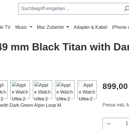
le TV
Music
Mac Zubehör
Adapter & Kabel
iPhone 
49 mm Black Titan with Da
Regulärer Pr
899,00
Preise inkl.
Produkt 