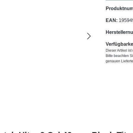
Produktnu
EAN:
19594
Herstellern
Verfügbarkei
Dieser Artikel is
Bitte beachten S
genauen Liefert