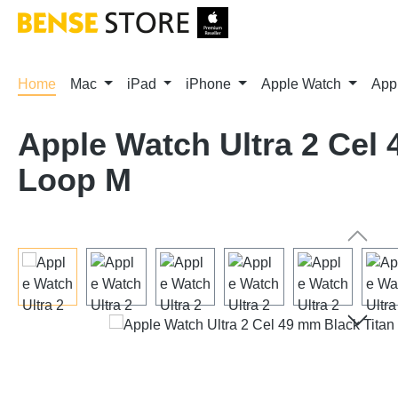
m Hauptinhalt springen
Zur Suche springen
Zur Hauptnavigation springen
Home
Mac
iPad
iPhone
Apple Watch
App
Apple Watch Ultra 2 Cel 
Loop M
Bildergalerie überspringen