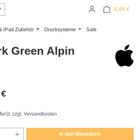
0,00 €
Ware
& iPad Zubehör
Drucksysteme
Sale
rk Green Alpin
eis:
 €
 MwSt. zzgl. Versandkosten
Anzahl: Gib den gewünschten Wert ein oder
In den Warenkorb