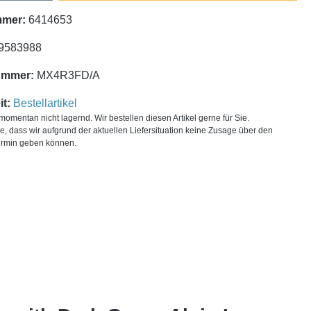
mmer:
6414653
9583988
ummer:
MX4R3FD/A
t:
Bestellartikel
t momentan nicht lagernd. Wir bestellen diesen Artikel gerne für Sie.
ie, dass wir aufgrund der aktuellen Liefersituation keine Zusage über den
ermin geben können.