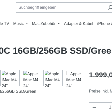
le TV
Music
Mac Zubehör
Adapter & Kabel
iPhone 
/10C 16GB/256GB SSD/Gree
Regulärer Pr
1.999,
Preise inkl.
Produkt 