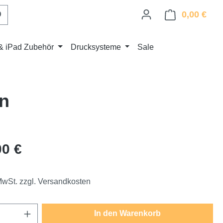
0,00 €
Ware
& iPad Zubehör
Drucksysteme
Sale
n
eis:
00 €
 MwSt. zzgl. Versandkosten
Anzahl: Gib den gewünschten Wert ein oder
In den Warenkorb