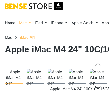
m Hauptinhalt springen
Zur Suche springen
Zur Hauptnavigation springen
Home
Mac
iPad
iPhone
Apple Watch
App
Mac
iMac M4
Apple iMac M4 24" 10C
Bildergalerie überspringen