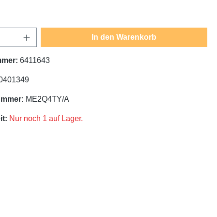
Anzahl: Gib den gewünschten Wert ein oder
In den Warenkorb
mmer:
6411643
0401349
ummer:
ME2Q4TY/A
t:
Nur noch 1 auf Lager.