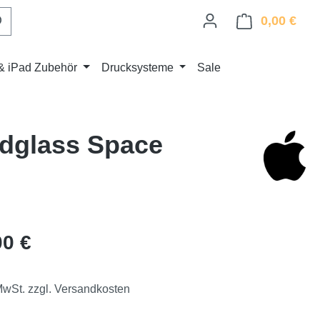
0,00 €
Ware
& iPad Zubehör
Drucksysteme
Sale
rdglass Space
eis:
00 €
 MwSt. zzgl. Versandkosten