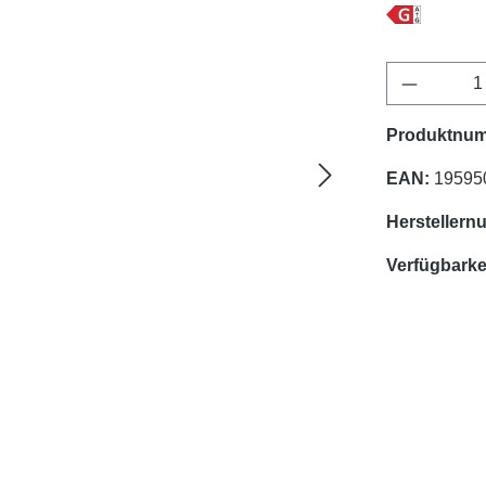
Produkt 
Produktnu
EAN:
19595
Herstellern
Verfügbarkei