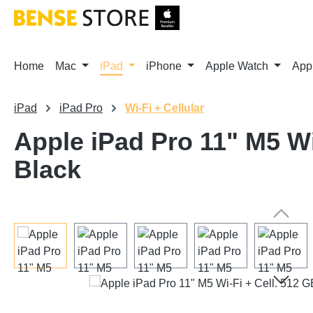
m Hauptinhalt springen
Zur Suche springen
Zur Hauptnavigation springen
Home
Mac
iPad
iPhone
Apple Watch
App
iPad
iPad Pro
Wi-Fi + Cellular
Apple iPad Pro 11" M5 Wi
Black
Bildergalerie überspringen