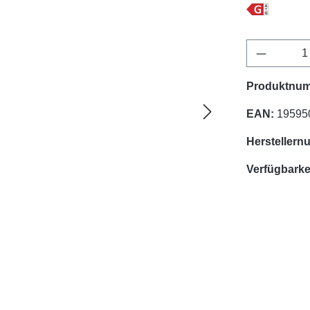
Produkt 
Produktnu
EAN:
19595
Herstellern
Verfügbarkei