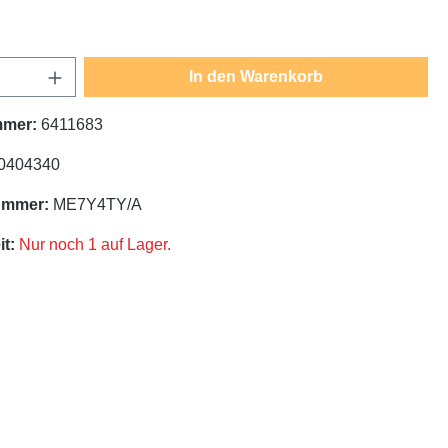
Anzahl: Gib den gewünschten Wert ein oder
In den Warenkorb
mmer:
6411683
0404340
ummer:
ME7Y4TY/A
t:
Nur noch 1 auf Lager.