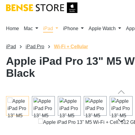
m Hauptinhalt springen
Zur Suche springen
Zur Hauptnavigation springen
Home
Mac
iPad
iPhone
Apple Watch
App
iPad
iPad Pro
Wi-Fi + Cellular
Apple iPad Pro 13" M5 W
Black
Bildergalerie überspringen