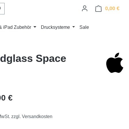
0,00 €
Ware
& iPad Zubehör
Drucksysteme
Sale
rdglass Space
eis:
00 €
 MwSt. zzgl. Versandkosten