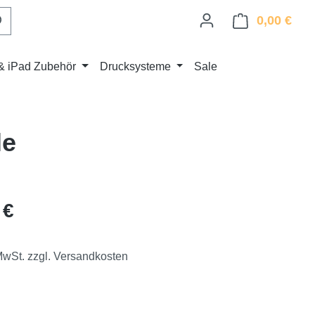
0,00 €
Ware
& iPad Zubehör
Drucksysteme
Sale
le
eis:
 €
 MwSt. zzgl. Versandkosten