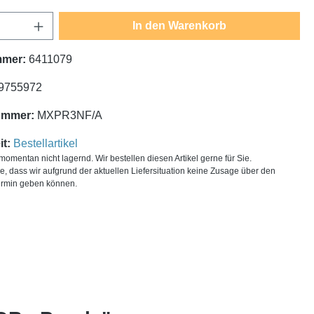
Anzahl: Gib den gewünschten Wert ein oder
In den Warenkorb
mmer:
6411079
9755972
ummer:
MXPR3NF/A
t:
Bestellartikel
t momentan nicht lagernd. Wir bestellen diesen Artikel gerne für Sie.
ie, dass wir aufgrund der aktuellen Liefersituation keine Zusage über den
ermin geben können.