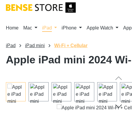
m Hauptinhalt springen
Zur Suche springen
Zur Hauptnavigation springen
Home
Mac
iPad
iPhone
Apple Watch
App
iPad
iPad mini
Wi-Fi + Cellular
Apple iPad mini 2024 Wi-
Bildergalerie überspringen