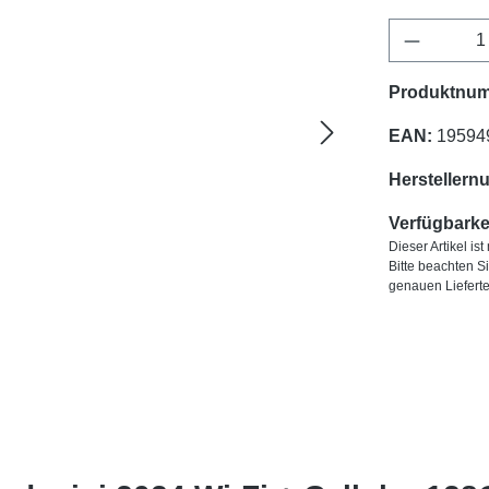
Produkt 
Produktnu
EAN:
19594
Herstellern
Verfügbarkei
Dieser Artikel is
Bitte beachten S
genauen Liefert