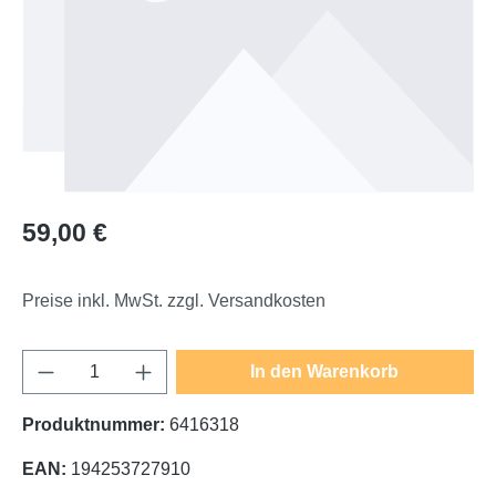
Regulärer Preis:
59,00 €
Preise inkl. MwSt. zzgl. Versandkosten
Produkt Anzahl: Gib den gewünschten Wert e
In den Warenkorb
Produktnummer:
6416318
EAN:
194253727910