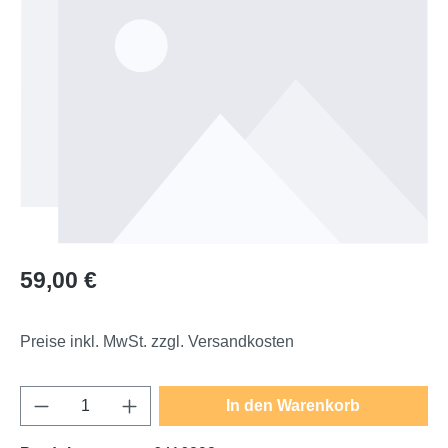
Regulärer Preis:
59,00 €
Preise inkl. MwSt. zzgl. Versandkosten
Produkt Anzahl: Gib den gewünschten Wert e
In den Warenkorb