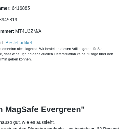
mmer:
6416885
3945819
ummer:
MT4U3ZM/A
t:
Bestellartikel
t momentan nicht lagernd. Wir bestellen diesen Artikel gerne für Sie.
ie, dass wir aufgrund der aktuellen Liefersituation keine Zusage über den
ermin geben können.
th MagSafe Evergreen"
auso gut, wie es aussieht.