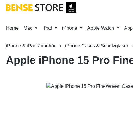
m Hauptinhalt springen
Zur Suche springen
Zur Hauptnavigation springen
Home
Mac
iPad
iPhone
Apple Watch
App
iPhone & iPad Zubehör
iPhone Cases & Schutzgläser
Apple iPhone 15 Pro Fi
Bildergalerie überspringen