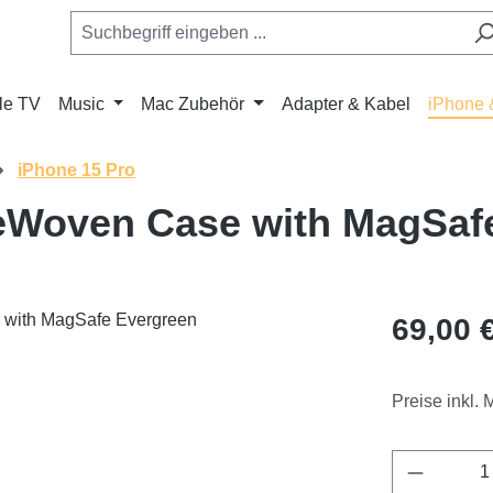
le TV
Music
Mac Zubehör
Adapter & Kabel
iPhone 
iPhone 15 Pro
neWoven Case with MagSaf
Regulärer Pr
69,00 
Preise inkl.
Produkt 