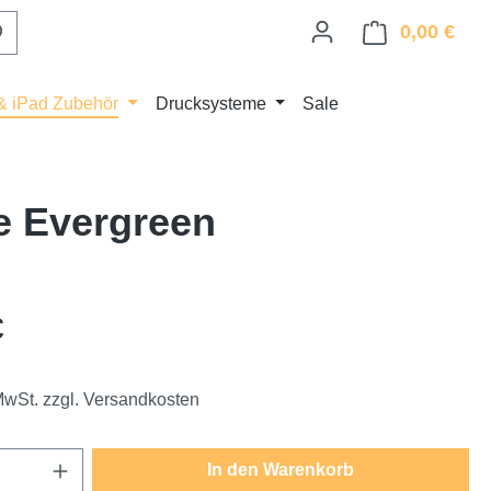
0,00 €
Ware
& iPad Zubehör
Drucksysteme
Sale
e Evergreen
eis:
€
 MwSt. zzgl. Versandkosten
Anzahl: Gib den gewünschten Wert ein oder
In den Warenkorb