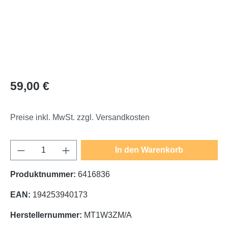
Regulärer Preis:
59,00 €
Preise inkl. MwSt. zzgl. Versandkosten
Produkt Anzahl: Gib den gewünschten Wert e
In den Warenkorb
Produktnummer:
6416836
EAN:
194253940173
Herstellernummer:
MT1W3ZM/A