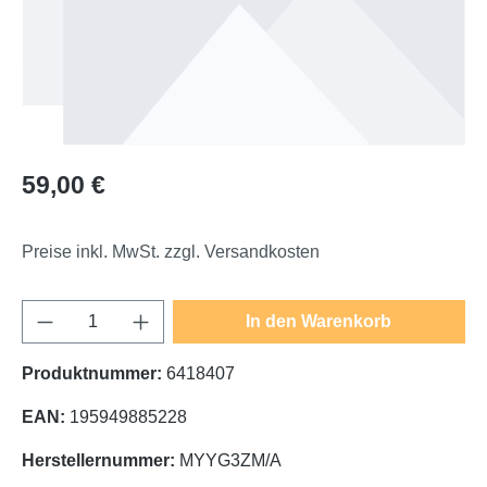
Regulärer Preis:
59,00 €
Preise inkl. MwSt. zzgl. Versandkosten
Produkt Anzahl: Gib den gewünschten Wert e
In den Warenkorb
Produktnummer:
6418407
EAN:
195949885228
Herstellernummer:
MYYG3ZM/A