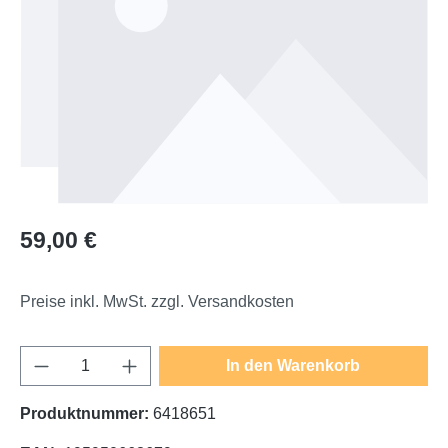
Regulärer Preis:
59,00 €
Preise inkl. MwSt. zzgl. Versandkosten
Produkt Anzahl: Gib den gewünschten Wert e
In den Warenkorb
Produktnummer:
6418651