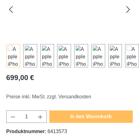
Regulärer Preis:
699,00 €
Preise inkl. MwSt. zzgl. Versandkosten
Produkt Anzahl: Gib den gewünschten Wert e
In den Warenkorb
Produktnummer:
6413573