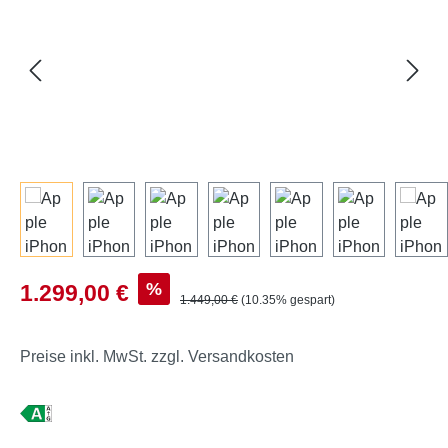
Verkaufspreis:
%
1.299,00 €
Regulärer Preis:
1.449,00 €
(10.35% gespart)
Preise inkl. MwSt. zzgl. Versandkosten