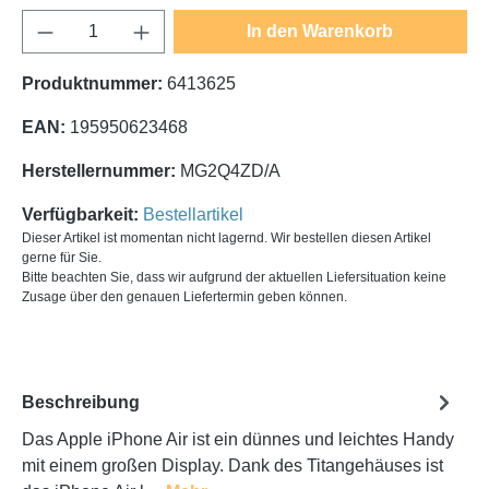
Produkt Anzahl: Gib den gewünschten Wert e
In den Warenkorb
Produktnummer:
6413625
EAN:
195950623468
Herstellernummer:
MG2Q4ZD/A
Verfügbarkeit:
Bestellartikel
Dieser Artikel ist momentan nicht lagernd. Wir bestellen diesen Artikel
gerne für Sie.
Bitte beachten Sie, dass wir aufgrund der aktuellen Liefersituation keine
Zusage über den genauen Liefertermin geben können.
Beschreibung
Das Apple iPhone Air ist ein dünnes und leichtes Handy
mit einem großen Display. Dank des Titangehäuses ist