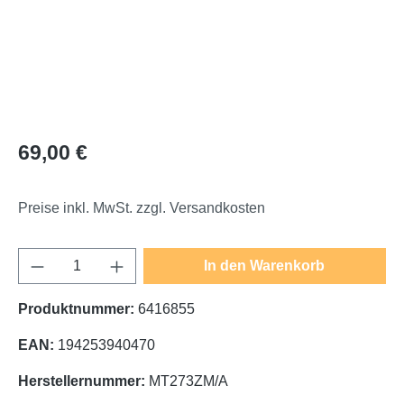
Regulärer Preis:
69,00 €
Preise inkl. MwSt. zzgl. Versandkosten
Produkt Anzahl: Gib den gewünschten Wert e
In den Warenkorb
Produktnummer:
6416855
EAN:
194253940470
Herstellernummer:
MT273ZM/A