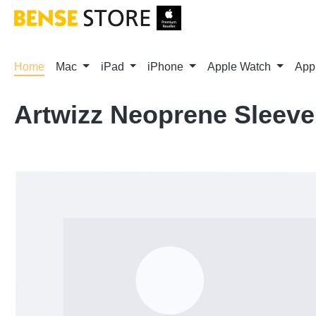
m Hauptinhalt springen
Zur Suche springen
Zur Hauptnavigation springen
Home
Mac
iPad
iPhone
Apple Watch
App
Artwizz Neoprene Sleeve
Bildergalerie überspringen