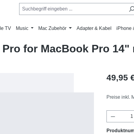
le TV
Music
Mac Zubehör
Adapter & Kabel
iPhone 
 Pro for MacBook Pro 14" 
Regulärer Pr
49,95 
Preise inkl.
Produkt 
Produktnu