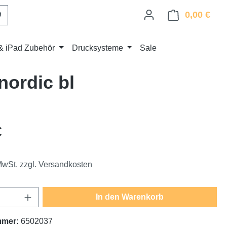
0,00 €
Ware
& iPad Zubehör
Drucksysteme
Sale
nordic bl
eis:
€
 MwSt. zzgl. Versandkosten
Anzahl: Gib den gewünschten Wert ein oder
In den Warenkorb
mmer:
6502037