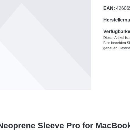
EAN:
42606
Herstellern
Verfügbarkei
Dieser Artikel is
Bitte beachten S
genauen Liefert
Neoprene Sleeve Pro for MacBook 