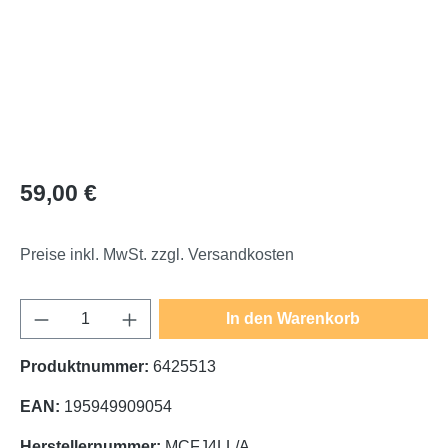
Regulärer Preis:
59,00 €
Preise inkl. MwSt. zzgl. Versandkosten
Produkt Anzahl: Gib den gewünschten Wert e
In den Warenkorb
Produktnummer:
6425513
EAN:
195949909054
Herstellernummer:
MCFJ4LL/A