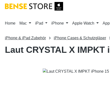
m Hauptinhalt springen
Zur Suche springen
Zur Hauptnavigation springen
Home
Mac
iPad
iPhone
Apple Watch
App
iPhone & iPad Zubehör
iPhone Cases & Schutzgläser
Laut CRYSTAL X IMPKT 
Bildergalerie überspringen