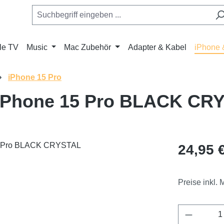
le TV
Music
Mac Zubehör
Adapter & Kabel
iPhone 
iPhone 15 Pro
iPhone 15 Pro BLACK CR
Regulärer Pr
24,95 
Preise inkl.
Produkt 