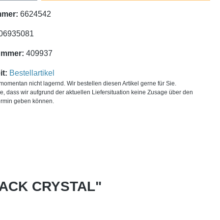
mmer:
6624542
06935081
ummer:
409937
t:
Bestellartikel
t momentan nicht lagernd. Wir bestellen diesen Artikel gerne für Sie.
ie, dass wir aufgrund der aktuellen Liefersituation keine Zusage über den
ermin geben können.
BLACK CRYSTAL"