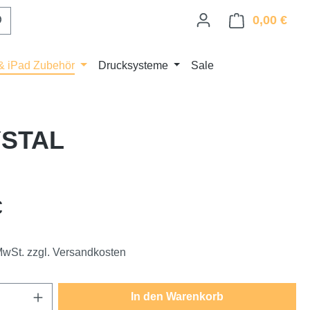
0,00 €
Ware
& iPad Zubehör
Drucksysteme
Sale
YSTAL
eis:
€
 MwSt. zzgl. Versandkosten
Anzahl: Gib den gewünschten Wert ein oder
In den Warenkorb