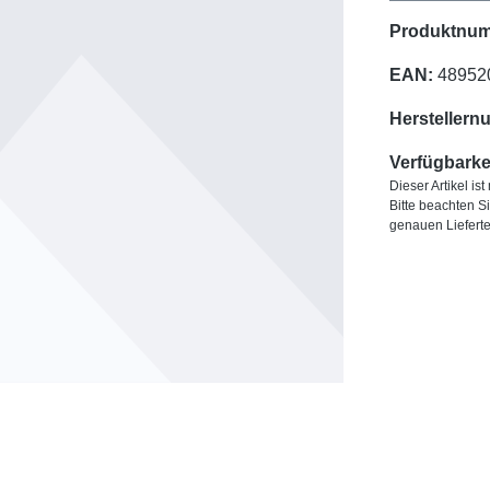
Produktnu
EAN:
48952
Herstellern
Verfügbarkei
Dieser Artikel is
Bitte beachten S
genauen Liefert