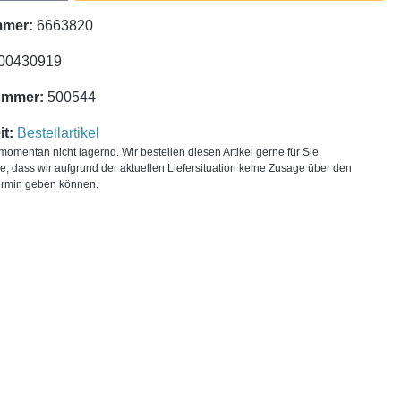
mmer:
6663820
00430919
ummer:
500544
t:
Bestellartikel
t momentan nicht lagernd. Wir bestellen diesen Artikel gerne für Sie.
ie, dass wir aufgrund der aktuellen Liefersituation keine Zusage über den
ermin geben können.