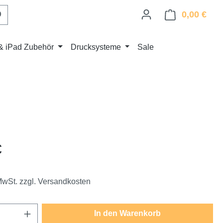
0,00 €
Ware
& iPad Zubehör
Drucksysteme
Sale
eis:
€
 MwSt. zzgl. Versandkosten
Anzahl: Gib den gewünschten Wert ein oder
In den Warenkorb