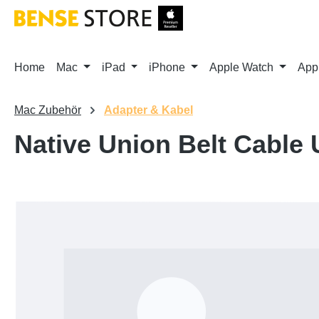
m Hauptinhalt springen
Zur Suche springen
Zur Hauptnavigation springen
Home
Mac
iPad
iPhone
Apple Watch
App
Mac Zubehör
Adapter & Kabel
Native Union Belt Cable
Bildergalerie überspringen